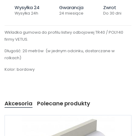
Wysyłka 24
Gwarancja
Zwrot
Wysyłka 24h
24 miesiące
Do 30 dni
Wkładka gumowa do profilu listwy odbojowej TR40 / POLY40
firmy VETUS.
Długość: 20 metrów (w jednym odcinku, dostarczane w
ktem interesują się
3
osoby.
rolkach)
Kolor: bordowy
Akcesoria
Polecane produkty