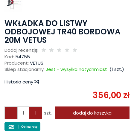
WKŁADKA DO LISTWY
ODBOJOWEJ TR40 BORDOWA
20M VETUS
Dodaj recenzję:
Kod:
54755
Producent:
VETUS
Sklep stacjonarny:
Jest - wysyłka natychmiast
(
1
szt.)
Historia ceny
356,00 zł
szt.
dodaj do koszyka