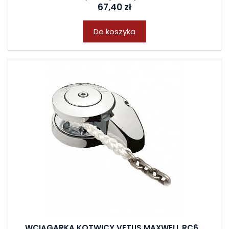
67,40 zł
Do koszyka
WCIĄGARKA KOTWICY VETUS MAXWELL RC6...