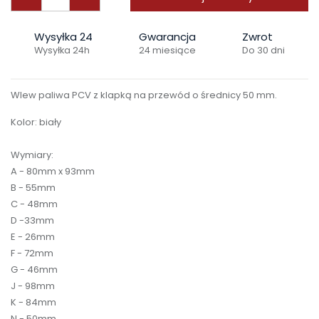
Wysyłka 24
Gwarancja
Zwrot
Wysyłka 24h
24 miesiące
Do 30 dni
Wlew paliwa PCV z klapką na przewód o średnicy 50 mm.
Kolor: biały
Wymiary:
A - 80mm x 93mm
B - 55mm
C - 48mm
D -33mm
E - 26mm
F - 72mm
G - 46mm
J - 98mm
K - 84mm
N - 50mm