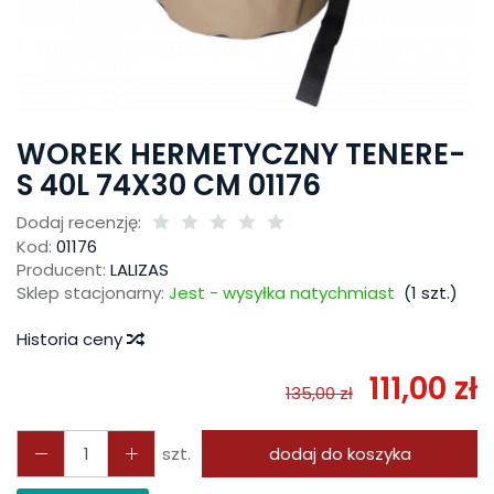
WOREK HERMETYCZNY TENERE-
S 40L 74X30 CM 01176
Dodaj recenzję:
Kod:
01176
Producent:
LALIZAS
Sklep stacjonarny:
Jest - wysyłka natychmiast
(
1
szt.)
Historia ceny
111,00 zł
135,00 zł
szt.
dodaj do koszyka