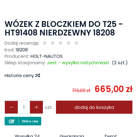
WÓZEK Z BLOCZKIEM DO T25 -
HT91408 NIERDZEWNY 18208
Dodaj recenzję:
Kod:
18208
Producent:
HOLT-NAUTOS
Sklep stacjonarny:
Jest - wysyłka natychmiast
(
2
szt.)
Historia ceny
665,00 zł
713,00 zł
szt.
dodaj do koszyka
Wysyłka 24
Gwarancja
Zwrot