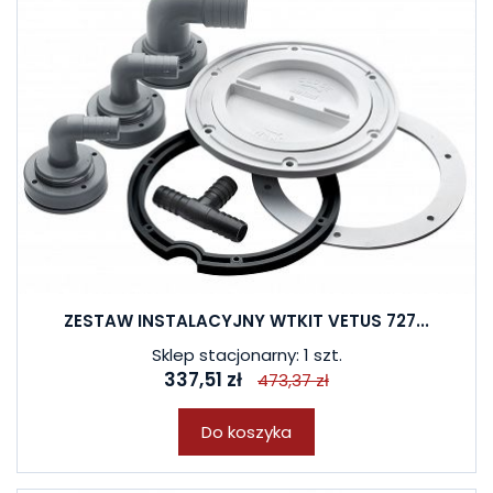
ZESTAW INSTALACYJNY WTKIT VETUS 727...
Sklep stacjonarny: 1 szt.
337,51 zł
473,37 zł
Do koszyka