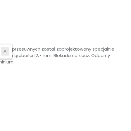
drzwi przesuwnych został zaprojektowany specjalnie
ach o grubości 12,7 mm. Blokada na klucz. Odporny
minium.