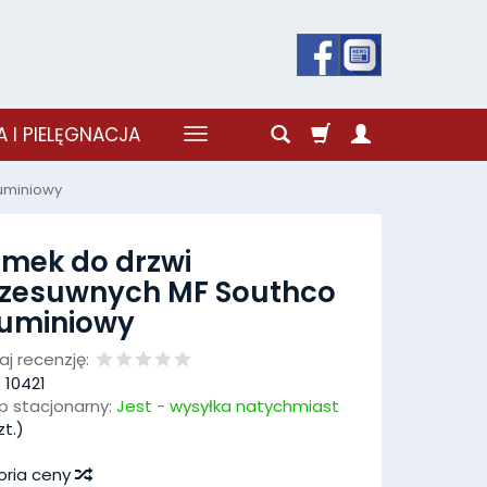
 I PIELĘGNACJA
uminiowy
mek do drzwi
zesuwnych MF Southco
uminiowy
j recenzję:
:
10421
p stacjonarny:
Jest - wysyłka natychmiast
t.)
oria ceny