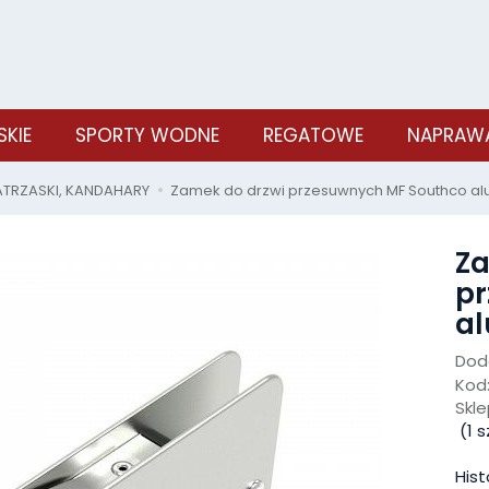
SKIE
SPORTY WODNE
REGATOWE
NAPRAWA
ATRZASKI, KANDAHARY
Zamek do drzwi przesuwnych MF Southco al
Za
pr
al
Doda
Kod
Skle
(
1
sz
Hist