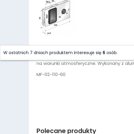
Wodoszczelny zamek Southco z serii MF do 
W ostatnich 7 dniach produktem interesuje się
6
osób.
z myślą o szybkim i łatwym montażu w drzwi
na warunki atmosferyczne. Wykonany z alu
MF-02-110-60
Polecane produkty