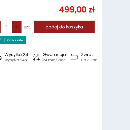
499,00 zł
szt.
dodaj do koszyka
Wysyłka 24
Gwarancja
Zwrot
Wysyłka 24h
24 miesiące
Do 30 dni