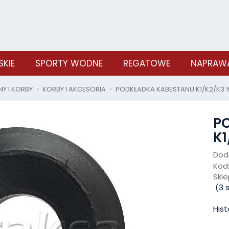
SKIE
SPORTY WODNE
REGATOWE
NAPRAWA
Y I KORBY
KORBY I AKCESORIA
PODKŁADKA KABESTANU K1/K2/K3 
P
K1
Doda
Kod
Skle
(
3
s
Hist