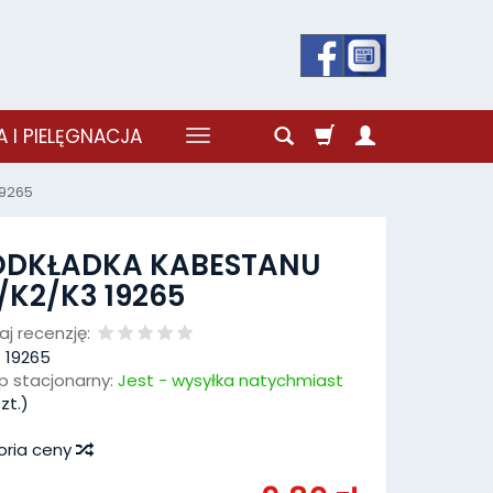
 I PIELĘGNACJA
19265
ODKŁADKA KABESTANU
/K2/K3 19265
j recenzję:
:
19265
p stacjonarny:
Jest - wysyłka natychmiast
zt.)
oria ceny