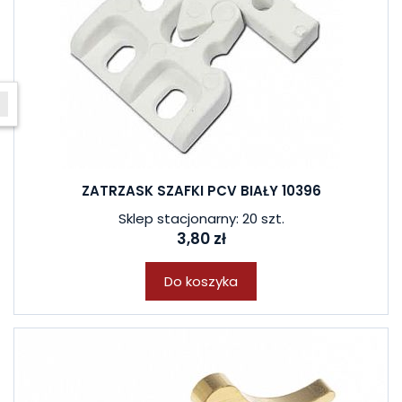
W ostatnich 7 dniach produktem interesuje się
8
osób.
ZATRZASK SZAFKI PCV BIAŁY 10396
Sklep stacjonarny: 20 szt.
3,80 zł
Do koszyka