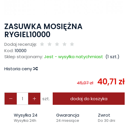
ZASUWKA MOSIĘŻNA
RYGIEL10000
Dodaj recenzję:
Kod:
10000
Sklep stacjonarny:
Jest - wysyłka natychmiast
(
1
szt.)
Historia ceny
40,71 zł
45,07 zł
szt.
dodaj do koszyka
Wysyłka 24
Gwarancja
Zwrot
Wysyłka 24h
24 miesiące
Do 30 dni