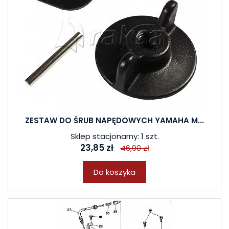
W ostatnich 7 dniach produktem interesują się
3
osoby.
ZESTAW DO ŚRUB NAPĘDOWYCH YAMAHA M...
Sklep stacjonarny: 1 szt.
23,85 zł
46,90 zł
Do koszyka