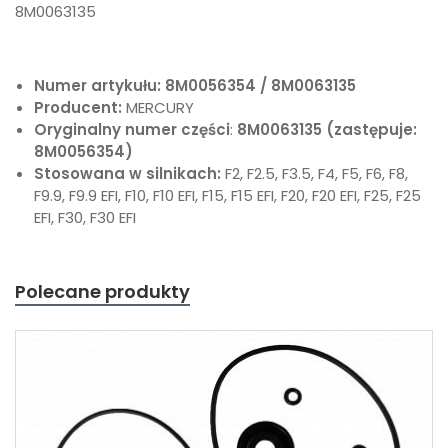
8M0063135
Numer artykułu: 8M0056354 / 8M0063135
Producent:
MERCURY
Oryginalny numer części
:
8M0063135
(zastępuje:
8M0056354)
Stosowana w silnikach:
F2, F2.5, F3.5, F4, F5, F6, F8,
F9.9, F9.9 EFI, F10, F10 EFI, F15, F15 EFI, F20, F20 EFI, F25, F25
EFI, F30, F30 EFI
Polecane produkty