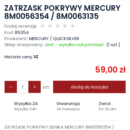
ZATRZASK POKRYWY MERCURY
8M0056354 / 8M0063135
Dodaj recenzję:
Kod:
85354
Producent:
MERCURY / QUICKSILVER
Sklep stacjonarny:
Jest - wysyłka natychmiast
(
1
szt.)
Historia ceny
59,00 zł
szt.
dodaj do koszyka
Wysyłka 24
Gwarancja
Zwrot
Wysyłka 24h
24 miesiące
Do 30 dni
ZATRZASK POKRYWY SILNIKA MERCURY 8M0056354 /