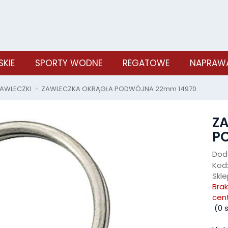
SKIE
SPORTY WODNE
REGATOWE
NAPRAWA
ZAWLECZKI
ZAWLECZKA OKRĄGŁA PODWÓJNA 22mm 14970
Z
P
Doda
Kod
Skle
Bra
cen
(
0
s