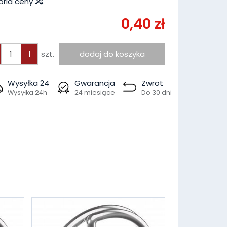
oria ceny
0,40 zł
szt.
dodaj do koszyka
Wysyłka 24
Gwarancja
Zwrot
Wysyłka 24h
24 miesiące
Do 30 dni