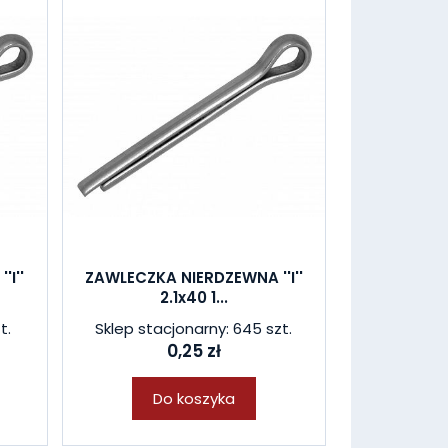
I''
ZAWLECZKA NIERDZEWNA ''I''
2.1x40 1...
t.
Sklep stacjonarny: 645 szt.
0,25 zł
Do koszyka