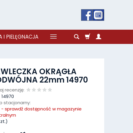
 I PIELĘGNACJA
AWLECZKA OKRĄGŁA
ODWÓJNA 22mm 14970
j recenzję:
:
14970
p stacjonarny:
k - sprawdź dostępność w magazynie
tralnym
zt.)