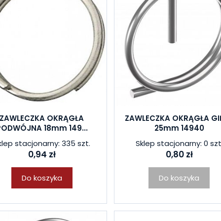
ZAWLECZKA OKRĄGŁA
ZAWLECZKA OKRĄGŁA GI
PODWÓJNA 18mm 149...
25mm 14940
klep stacjonarny: 335 szt.
Sklep stacjonarny: 0 szt
0,94 zł
0,80 zł
Do koszyka
Do koszyka