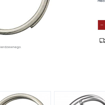
Hist
nierdzewnego.