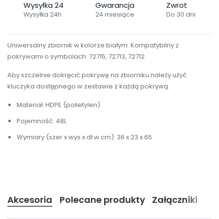
Wysyłka 24
Gwarancja
Zwrot
Wysyłka 24h
24 miesiące
Do 30 dni
Uniwersalny zbiornik w kolorze białym. Kompatybilny z
pokrywami o symbolach: 72715, 72713, 72712
Aby szczelnie dokręcić pokrywę na zbiorniku należy użyć
kluczyka dostępnego w zestawie z każdą pokrywą.
Materiał: HDPE (polietylen)
Pojemność: 48L
Wymiary (szer x wys x dł w cm): 36 x 23 x 65
Akcesoria
Polecane produkty
Załączniki