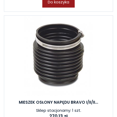
Do koszyka
MIESZEK OSŁONY NAPĘDU BRAVO I/II/II...
Sklep stacjonarny: 1 szt.
270,13 zł