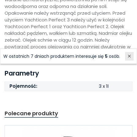
wodoodporna oraz odporna na działanie soli.
Opakowanie należy wstrząsnąć przed użyciem. Przed
użyciem Yachticon Perfect 3 należy użyć w kolejności
Yachtocon Perfect 1 oraz Yachticon Perfect 2. Olejek
nakładać pędzlem, wałkiem lub szmatką. Nadmiar olejku
zebrać. Olejek schnie w ciągu 12 godzin. Należy
powtarzać proces olejowania co najmniej dwukrotnie w
sezonie. Opakowanie wystarcza na 10-20 m2 zależnie
W ostatnich 7 dniach produktem interesuje się
5
osób.
od chłonności podłoża.
Parametry
Pojemność:
3 x 1l
Polecane produkty