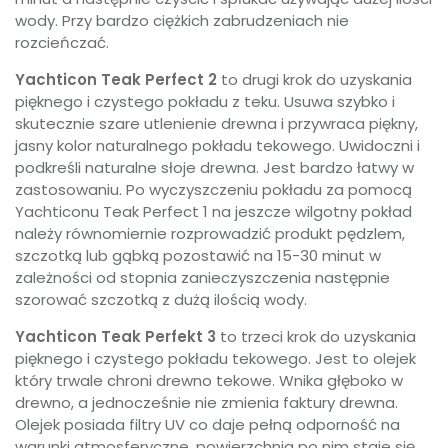
wody. Przy bardzo ciężkich zabrudzeniach nie
rozcieńczać.
Yachticon Teak Perfect 2
to drugi krok do uzyskania
pięknego i czystego pokładu z teku. Usuwa szybko i
skutecznie szare utlenienie drewna i przywraca piękny,
jasny kolor naturalnego pokładu tekowego. Uwidoczni i
podkreśli naturalne słoje drewna. Jest bardzo łatwy w
zastosowaniu. Po wyczyszczeniu pokładu za pomocą
Yachticonu Teak Perfect 1 na jeszcze wilgotny pokład
należy równomiernie rozprowadzić produkt pędzlem,
szczotką lub gąbką pozostawić na 15-30 minut w
zależności od stopnia zanieczyszczenia następnie
szorować szczotką z dużą ilością wody.
Yachticon Teak Perfekt 3
to trzeci krok do uzyskania
pięknego i czystego pokładu tekowego. Jest to olejek
który trwale chroni drewno tekowe. Wnika głęboko w
drewno, a jednocześnie nie zmienia faktury drewna.
Olejek posiada filtry UV co daje pełną odporność na
warunki atmosferyczne, powierzchnia po nim staje się