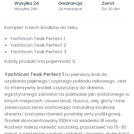
Wysyłka 24
Gwarancja
Zwrot
Wysyłka 24h
24 miesiące
Do 30 dni
Komplet trzech środków do teku:
Yachticon Teak Perfect 1
Yachticon Teak Perfect 2
Yachticon Teak Perfect 3
Każdy produkt ma pojemność 1L.
Yachticon Teak Perfect 1
to pierwszy krok do
uzyskania pięknego i czystego pokładu tekowego. Jest
to intensywny środek czyszczący do drewna
egzotycznego zarówno na pokładzie jak i położonego w
innych miejscach. Usuwa brud, tłuszcz, olej, glony i inne
zanieczyszczenia zachowując naturalną strukturę
drewna i zostawia również powłokę anty poślizgową.
Środek skoncentrowany 100ml na wiaderko 8l wody.
Roztwór należy nanieść szczotką, pozostawić na 15-30
minut a następnie czyścić i spłukać używając dużej ilości