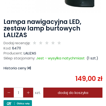
Lampa nawigacyjna LED,
zestaw lamp burtowych
LALIZAS
Dodaj recenzję:
Kod:
64711
Producent:
LALIZAS
Sklep stacjonarny:
Jest - wysyłka natychmiast
(
1
szt.)
Historia ceny
149,00 zł
szt.
dodaj do koszyka