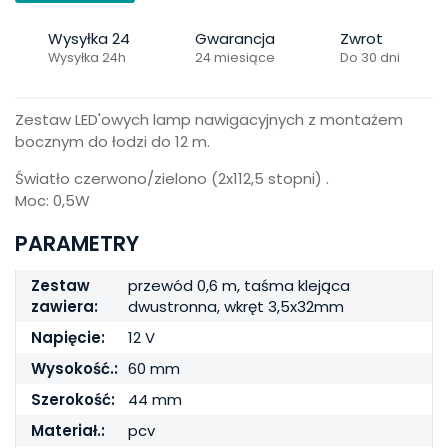
Wysyłka 24
Gwarancja
Zwrot
Wysyłka 24h
24 miesiące
Do 30 dni
Zestaw LED'owych lamp nawigacyjnych z montażem
bocznym do łodzi do 12 m.
Światło czerwono/zielono (2x112,5 stopni) .
Moc: 0,5W
PARAMETRY
Zestaw
przewód 0,6 m, taśma klejąca
zawiera:
dwustronna, wkręt 3,5x32mm
Napięcie:
12 V
Wysokość.:
60 mm
Szerokość:
44 mm
Materiał.:
pcv