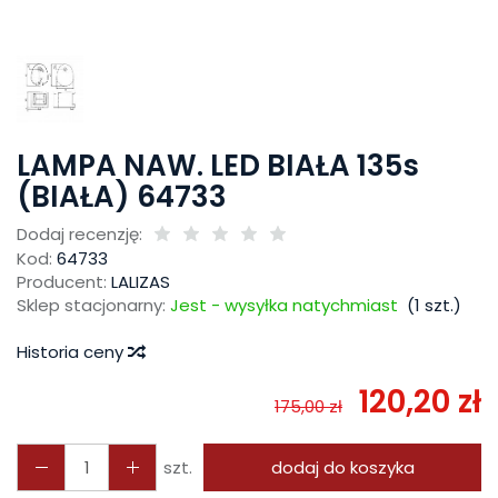
LAMPA NAW. LED BIAŁA 135s
(BIAŁA) 64733
Dodaj recenzję:
Kod:
64733
Producent:
LALIZAS
Sklep stacjonarny:
Jest - wysyłka natychmiast
(
1
szt.)
Historia ceny
120,20 zł
175,00 zł
szt.
dodaj do koszyka