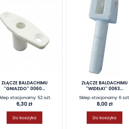
ZŁĄCZE BALDACHIMU
ZŁĄCZE BALDACHIMU
''GNIAZDO'' 0060...
''WIDEŁKI'' 0063...
klep stacjonarny: 52 szt.
Sklep stacjonarny: 6 szt
6,30 zł
8,00 zł
Do koszyka
Do koszyka