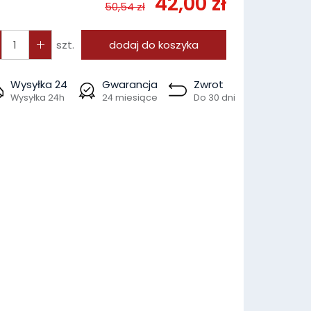
42,00 zł
50,54 zł
szt.
dodaj do koszyka
Wysyłka 24
Gwarancja
Zwrot
Wysyłka 24h
24 miesiące
Do 30 dni