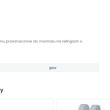
onu, przeznaczone do montażu na relingach o
pcv
ty