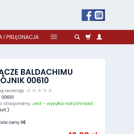
 I PIELĘGNACJA
ŁĄCZE BALDACHIMU
ÓJNIK 00610
j recenzję:
:
00610
p stacjonarny:
Jest - wysyłka natychmiast
szt.)
oria ceny