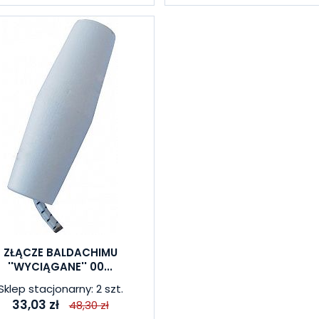
ZŁĄCZE BALDACHIMU
''WYCIĄGANE'' 00...
Sklep stacjonarny: 2 szt.
33,03 zł
48,30 zł