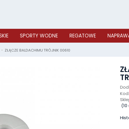
SKIE
SPORTY WODNE
REGATOWE
NAPRAWA
ZŁĄCZE BALDACHIMU TRÓJNIK 00610
Z
TR
Doda
Kod
Skle
(
10
Hist