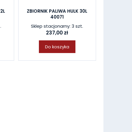
22L
ZBIORNIK PALIWA HULK 30L
40071
.
Sklep stacjonarny: 3 szt.
237,00 zł
Do koszyka