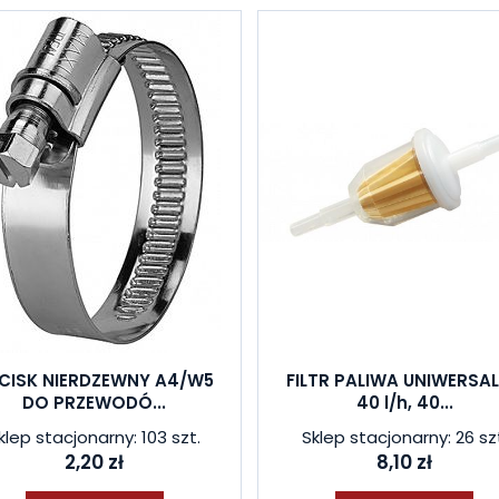
CISK NIERDZEWNY A4/W5
FILTR PALIWA UNIWERSA
DO PRZEWODÓ...
40 l/h, 40...
klep stacjonarny: 103 szt.
Sklep stacjonarny: 26 sz
2,20 zł
8,10 zł