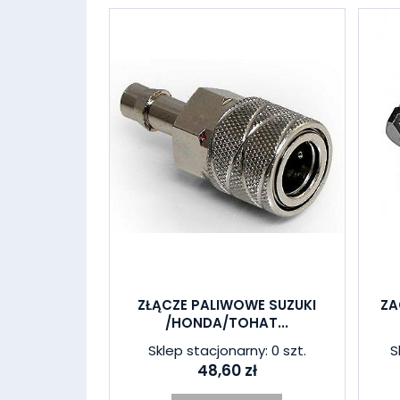
W ostatnich 7 dniach produktem interesuje się
8
osób.
ZŁĄCZE PALIWOWE SUZUKI
ZA
/HONDA/TOHAT...
Sklep stacjonarny: 0 szt.
S
48,60 zł