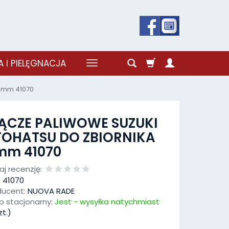
 I PIELĘGNACJA
11mm 41070
ĄCZE PALIWOWE SUZUKI
TOHATSU DO ZBIORNIKA
mm 41070
j recenzję:
:
41070
ducent:
NUOVA RADE
p stacjonarny:
Jest - wysyłka natychmiast
t.)