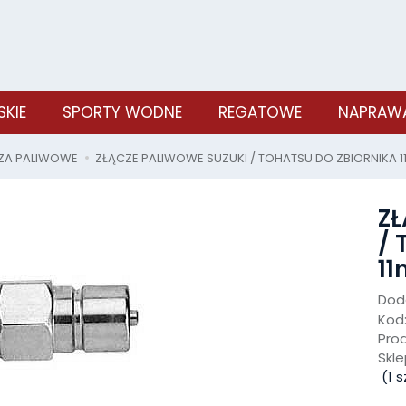
SKIE
SPORTY WODNE
REGATOWE
NAPRAWA
ZA PALIWOWE
ZŁĄCZE PALIWOWE SUZUKI / TOHATSU DO ZBIORNIKA 
ZŁ
/ 
11
Doda
Kod
Pro
Skle
(
1
sz