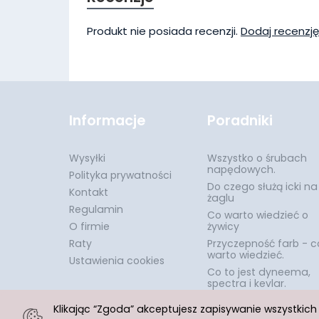
Produkt nie posiada recenzji.
Dodaj recenzję
Informacje
Poradniki
Wysyłki
Wszystko o śrubach
napędowych.
Polityka prywatności
Do czego służą icki na
Kontakt
żaglu
Regulamin
Co warto wiedzieć o
O firmie
żywicy
Raty
Przyczepność farb - c
warto wiedzieć.
Ustawienia cookies
Co to jest dyneema,
spectra i kevlar.
Klikając “Zgoda” akceptujesz zapisywanie wszystkic