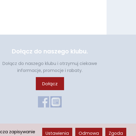
Dołącz do naszego klubu.
Dołącz do naszego klubu i otrzymuj ciekawe
informacje, promocje i rabaty.
Dołącz
acza zapisywanie
Ustawienia
Odmowa
Zgoda