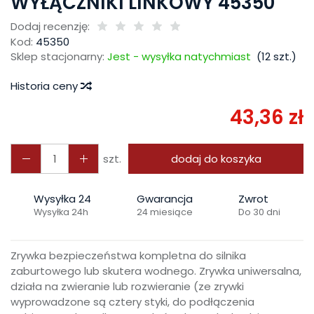
WYŁĄCZNIKI LINKOWY 45350
Dodaj recenzję:
Kod:
45350
Sklep stacjonarny:
Jest - wysyłka natychmiast
(
12
szt.)
Historia ceny
43,36 zł
szt.
dodaj do koszyka
Wysyłka 24
Gwarancja
Zwrot
Wysyłka 24h
24 miesiące
Do 30 dni
Zrywka bezpieczeństwa kompletna do silnika
zaburtowego lub skutera wodnego. Zrywka uniwersalna,
działa na zwieranie lub rozwieranie (ze zrywki
wyprowadzone są cztery styki, do podłączenia