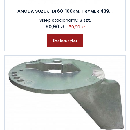
ANODA SUZUKI DF60-100KM, TRYMER 439...
Sklep stacjonarny: 3 szt.
50,90 zł
50,90 zł
W ostatnich 7 dniach produktem interesują się
4
osoby.
Do koszyka