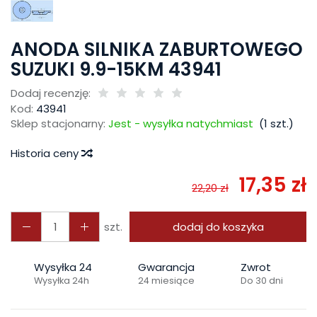
ANODA SILNIKA ZABURTOWEGO
SUZUKI 9.9-15KM 43941
Dodaj recenzję:
Kod:
43941
Sklep stacjonarny:
Jest - wysyłka natychmiast
(
1
szt.)
Historia ceny
17,35 zł
22,20 zł
szt.
dodaj do koszyka
Wysyłka 24
Gwarancja
Zwrot
Wysyłka 24h
24 miesiące
Do 30 dni