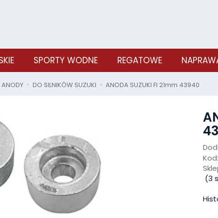
SKIE
SPORTY WODNE
REGATOWE
NAPRAWA
ANODY
DO SILNIKÓW SUZUKI
ANODA SUZUKI FI 21mm 43940
AN
4
Doda
Kod
Skle
(
3
s
Hist