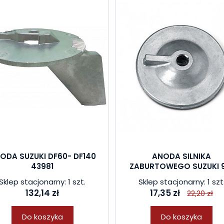
ODA SUZUKI DF60- DF140
ANODA SILNIKA
43981
ZABURTOWEGO SUZUKI 9.
Sklep stacjonarny: 1 szt.
Sklep stacjonarny: 1 szt
132,14 zł
17,35 zł
22,20 zł
Do koszyka
Do koszyka