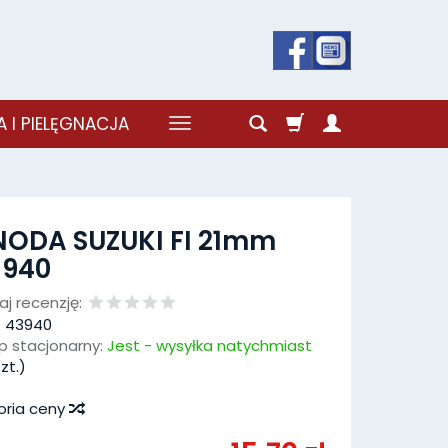
 I PIELĘGNACJA
ODA SUZUKI FI 21mm
3940
j recenzję:
:
43940
p stacjonarny:
Jest - wysyłka natychmiast
zt.)
oria ceny