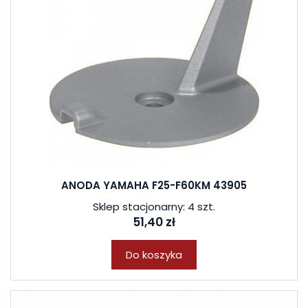
W ostatnich 7 dniach produktem interesuje się
7
osób.
ANODA YAMAHA F25-F60KM 43905
Sklep stacjonarny: 4 szt.
51,40 zł
Do koszyka