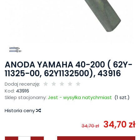
ANODA YAMAHA 40-200 ( 62Y-
11325-00, 62Y1132500), 43916
Dodaj recenzję:
Kod:
43916
Sklep stacjonarny:
Jest - wysyłka natychmiast
(
1
szt.)
Historia ceny
34,70 zł
34,70 zł