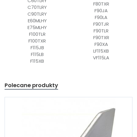
C60TLRY
F80TXR
C70TLRY
F90JA
C90TLRY
F90LA
E60MLHY
F90TJR
E75MLHY
F90TLR
F100TLR
F90TXR
F100TXR
F90XA
F115JB
LF115XB
F115LB
VF115LA
F115XB
Polecane produkty