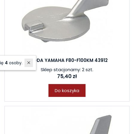
ANODA YAMAHA F80-F100KM 43912
W ostatnich 7 dniach produktem interesują się
4
osoby.
Sklep stacjonarny: 2 szt.
75,40 zł
Do koszyka