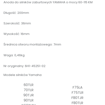
Anoda do silników zaburtowych YAMAHA o mocy 60-115 KM
Długość: 200mm
Szerokość: 36mm
Wysokość: 16mm
Średnica otworu montażowego: 7mm
Waga: 0,46kg
Nr oryginalny: 6H1-45251-02
Modele silników Yamaha:
60TLR
F75LA
70TLR
F75TLR
90TJR
F80TJR
90TLR
F80TLR