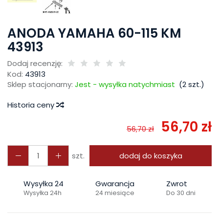
ANODA YAMAHA 60-115 KM
43913
Dodaj recenzję:
Kod:
43913
Sklep stacjonarny:
Jest - wysyłka natychmiast
(
2
szt.)
Historia ceny
56,70 zł
56,70 zł
szt.
dodaj do koszyka
Wysyłka 24
Gwarancja
Zwrot
Wysyłka 24h
24 miesiące
Do 30 dni