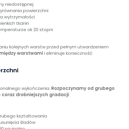
ny niedostępnej
wyrównania powierzchni
a wytrzymałości
ienkich tkanin
mperaturze ok 20 stopni
aniu kolejnych warstw przed pełnym utwardzeniem
 między warstwami
i eliminuje konieczność
erzchni
sjonalnego wykończenia.
Rozpoczynamy od grubego
 coraz drobniejszych gradacji
.
rubego kształtowania
usunięcia śladów
00
na mokro