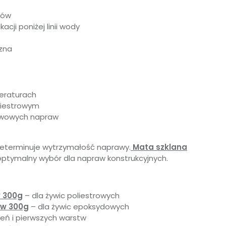
łów
kacji poniżej linii wody
zna
eraturach
liestrowym
wowych napraw
eterminuje wytrzymałość naprawy.
Mata szklana
ptymalny wybór dla napraw konstrukcyjnych.
w 300g
– dla żywic poliestrowych
ów 300g
– dla żywic epoksydowych
ń i pierwszych warstw