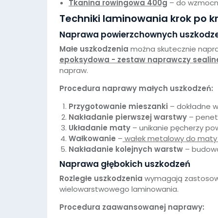
Tkanina rowingowa 400g
– do wzmocni
Techniki laminowania krok po k
Naprawa powierzchownych uszkodz
Małe uszkodzenia
można skutecznie napra
epoksydowa - zestaw naprawczy sealin
napraw.
Procedura naprawy małych uszkodzeń:
Przygotowanie mieszanki
– dokładne w
Nakładanie pierwszej warstwy
– penet
Układanie maty
– unikanie pęcherzy po
Wałkowanie
–
wałek metalowy do maty i
Nakładanie kolejnych warstw
– budowa
Naprawa głębokich uszkodzeń
Rozległe uszkodzenia
wymagają zastosowan
wielowarstwowego laminowania.
Procedura zaawansowanej naprawy: