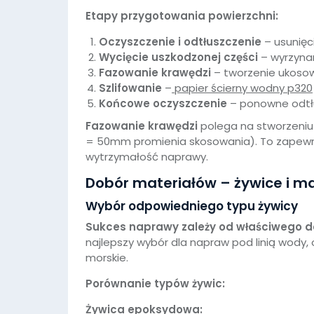
Etapy przygotowania powierzchni:
Oczyszczenie i odtłuszczenie
– usunięc
Wycięcie uszkodzonej części
– wyrzyna
Fazowanie krawędzi
– tworzenie ukosowa
Szlifowanie
–
papier ścierny wodny p320
Końcowe oczyszczenie
– ponowne odtłu
Fazowanie krawędzi
polega na stworzeniu
= 50mm promienia skosowania). To zapewn
wytrzymałość naprawy.
Dobór materiałów – żywice i ma
Wybór odpowiedniego typu żywicy
Sukces naprawy zależy od właściwego 
najlepszy wybór dla napraw pod linią wody,
morskie.
Porównanie typów żywic:
Żywica epoksydowa: