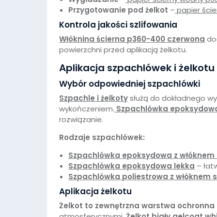
Przygotowanie pod żelkot
–
papier ści
Kontrola jakości szlifowania
Włóknina ścierna p360-400 czerwona
do
powierzchni przed aplikacją żelkotu.
Aplikacja szpachlówek i żelkotu
Wybór odpowiedniej szpachlówki
Szpachle i żelkoty
służą do dokładnego wy
wykończeniem.
Szpachlówka epoksydowa 
rozwiązanie.
Rodzaje szpachlówek:
Szpachlówka epoksydowa z włóknem
Szpachlówka epoksydowa lekka
– łat
Szpachlówka poliestrowa z włóknem 
Aplikacja żelkotu
Żelkot to zewnętrzna warstwa ochronna
atmosferycznymi.
Żelkot biały gelcoat whi