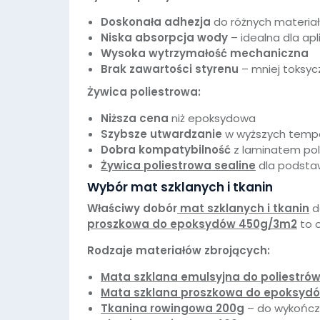
Doskonała adhezja
do różnych materia
Niska absorpcja wody
– idealna dla apli
Wysoka wytrzymałość mechaniczna
Brak zawartości styrenu
– mniej toksyc
Żywica poliestrowa:
Niższa cena
niż epoksydowa
Szybsze utwardzanie
w wyższych temp
Dobra kompatybilność
z laminatem po
Żywica poliestrowa sealine
dla podsta
Wybór mat szklanych i tkanin
Właściwy dobór
mat szklanych i tkanin
d
proszkowa do epoksydów 450g/3m2
to o
Rodzaje materiałów zbrojących:
Mata szklana emulsyjna do poliestró
Mata szklana proszkowa do epoksyd
Tkanina rowingowa 200g
– do wykończe