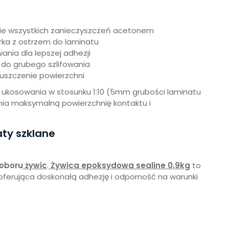
ie wszystkich zanieczyszczeń acetonem
rka z ostrzem do laminatu
nia dla lepszej adhezji
do grubego szlifowania
szczenie powierzchni
 ukosowania w stosunku 1:10 (5mm grubości laminatu
ia maksymalną powierzchnię kontaktu i
ty szklane
doboru
żywic
.
Żywica epoksydowa sealine 0,9kg
to
 oferująca doskonałą adhezję i odporność na warunki