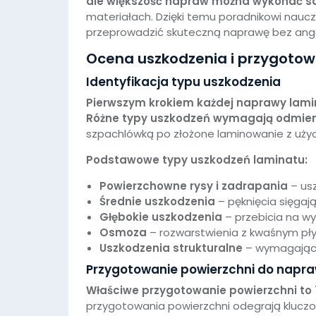
ale większość napraw można wykonać s
materiałach. Dzięki temu poradnikowi naucz
przeprowadzić skuteczną naprawę bez anga
Ocena uszkodzenia i przygotow
Identyfikacja typu uszkodzenia
Pierwszym krokiem każdej naprawy lami
Różne typy uszkodzeń wymagają odmie
szpachlówką po złożone laminowanie z użyci
Podstawowe typy uszkodzeń laminatu:
Powierzchowne rysy i zadrapania
– usz
Średnie uszkodzenia
– pęknięcia sięgaj
Głębokie uszkodzenia
– przebicia na wy
Osmoza
– rozwarstwienia z kwaśnym pł
Uszkodzenia strukturalne
– wymagające
Przygotowanie powierzchni do napr
Właściwe przygotowanie powierzchni t
przygotowania powierzchni odegrają kluczo