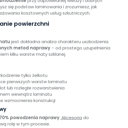
amodzielnie
przy odpowiedniej wiedzy i dobrych
ysz się podstaw laminowania i zrozumiesz, jak
żowania kosztownych usług szkutniczych.
anie powierzchni
natu
jest dokładna analiza charakteru uszkodzenia.
nnych metod naprawy
– od prostego uzupełnienia
em kilku warstw maty szklanej.
kodzenie tylko żelkotu
ące pierwszych warstw laminatu
lot lub rozległe rozwarstwienia
ynem wewnątrz laminatu
 wzmocnienia konstrukcji
awy
o 70% powodzenia naprawy
.
Akcesoria
do
wą rolę w tym procesie.