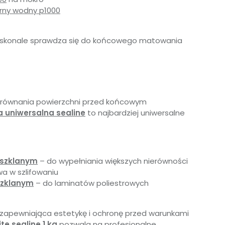
erny wodny p1000
skonale sprawdza się do końcowego matowania
równania powierzchni przed końcowym
uniwersalna sealine
to najbardziej uniwersalne
 szklanym
– do wypełniania większych nierówności
wa w szlifowaniu
szklanym
– do laminatów poliestrowych
zapewniająca estetykę i ochronę przed warunkami
te sealine 1 kg
pozwala na profesjonalne