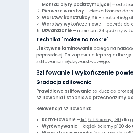
Montaż płyty podtrzymującej
– od stro
Pierwsze warstwy
– cienka tkanina do 
Warstwy konstrukcyjne
– mata 450g dl
Warstwy wykończeniowe
– powrót do c
Utwardzanie
– minimum 24 godziny w te
Technika "mokre na mokre"
Efektywne laminowanie
polega na nakład
poprzedniej.
To zapewnia lepszą adhezję
szlifowania międzywarstwowego.
Szlifowanie i wykończenie powi
Gradacja szlifowania
Prawidłowe szlifowanie
to klucz do profe
szlifowania i stopniowo przechodzimy do
Sekwencja szlifowania:
Kształtowanie
–
krążek ścierny p80
dla g
Wyrównywanie
–
krążek ścierny p120
do 
Wygładzanie
–
papier ścierny wodny p6