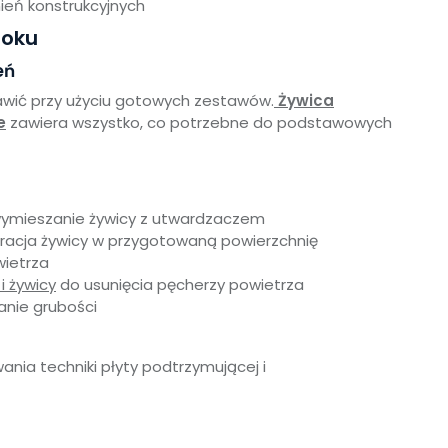
eń konstrukcyjnych
roku
eń
wić przy użyciu gotowych zestawów.
Żywica
e
zawiera wszystko, co potrzebne do podstawowych
ymieszanie żywicy z utwardzaczem
racja żywicy w przygotowaną powierzchnię
wietrza
 żywicy
do usunięcia pęcherzy powietrza
nie grubości
ia techniki płyty podtrzymującej i