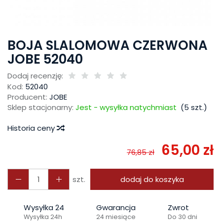
BOJA SLALOMOWA CZERWONA
JOBE 52040
Dodaj recenzję:
Kod:
52040
Producent:
JOBE
Sklep stacjonarny:
Jest - wysyłka natychmiast
(
5
szt.)
Historia ceny
65,00 zł
76,85 zł
szt.
dodaj do koszyka
Wysyłka 24
Gwarancja
Zwrot
Wysyłka 24h
24 miesiące
Do 30 dni