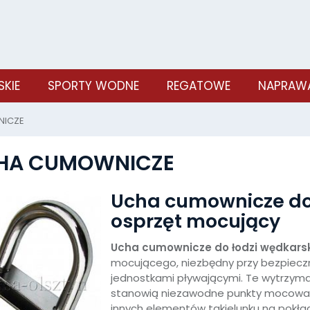
SKIE
SPORTY WODNE
REGATOWE
NAPRAWA
NICZE
HA CUMOWNICZE
Ucha cumownicze do 
osprzęt mocujący
Ucha cumownicze do łodzi wędkars
mocującego, niezbędny przy bezpiec
jednostkami pływającymi. Te wytrzyma
stanowią niezawodne punkty mocowani
innych elementów takielunku na pokładz