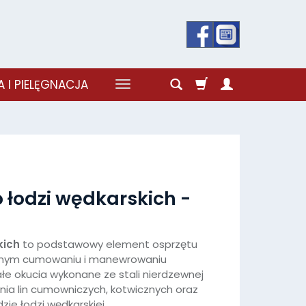
 I PIELĘGNACJA
łodzi wędkarskich -
kich
to podstawowy element osprzętu
znym cumowaniu i manewrowaniu
łe okucia wykonane ze stali nierdzewnej
a lin cumowniczych, kotwicznych oraz
ie łodzi wędkarskiej.