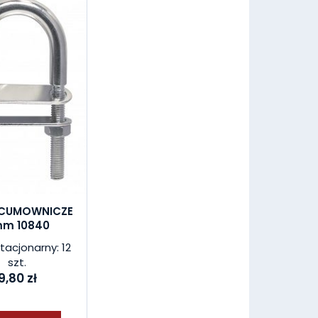
CUMOWNICZE
m 10840
tacjonarny: 12
szt.
9,80 zł