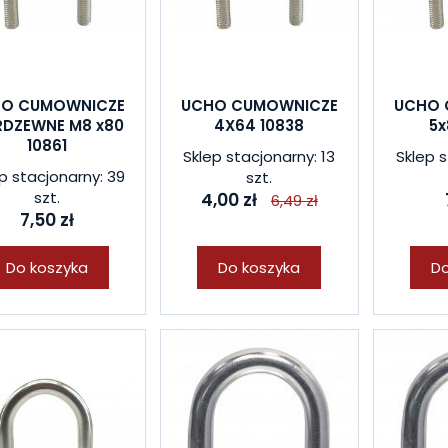
O CUMOWNICZE
UCHO CUMOWNICZE
UCHO 
RDZEWNE M8 x80
4X64 10838
5x
10861
Sklep stacjonarny: 13
Sklep s
p stacjonarny: 39
szt.
szt.
4,00 zł
6,49 zł
7,50 zł
Do koszyka
Do koszyka
Do