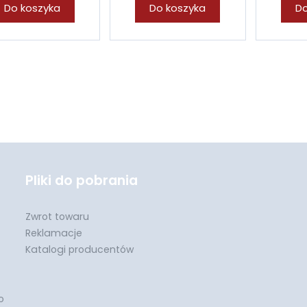
Do koszyka
Do koszyka
Do
Pliki do pobrania
Zwrot towaru
Reklamacje
Katalogi producentów
o