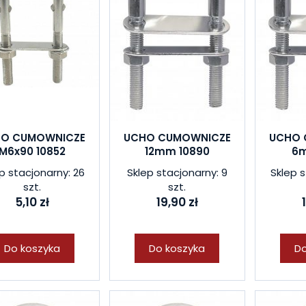
O CUMOWNICZE
UCHO CUMOWNICZE
UCHO 
M6x90 10852
12mm 10890
6m
p stacjonarny: 26
Sklep stacjonarny: 9
Sklep s
szt.
szt.
5,10 zł
19,90 zł
Do koszyka
Do koszyka
Do