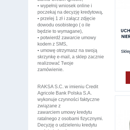
• wypełnij wniosek online i
poczekaj na decyzję kredytową,
• przelej 1 zł i załącz zdjęcie
dowodu osobistego ( o ile
UCH
będzie to wymagane),
NIE
• potwierdź zawarcie umowy
kodem z SMS,
• umowę otrzymasz na swoją
Skle
skrzynkę e-mail, a sklep zacznie
realizować Twoje
zamówienie.
RAKSA S.C. w imieniu Credit
Agricole Bank Polska S.A.
wykonuje czynności faktyczne
związane z
zawarciem umowy kredytu
ratalnego z osobami fizycznymi.
Decyzję o udzieleniu kredytu