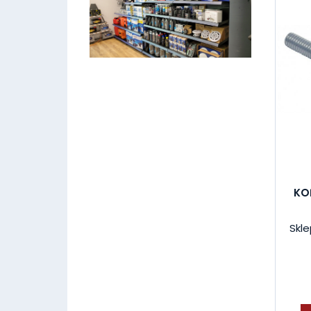
KO
Skle