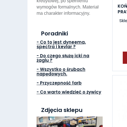
kredytowej, po spełnieniu
KOŃ
wymogów formalnych. Materiał
PRA
ma charakter informacyjny.
Skl
Poradniki
- Co to jest dyneema,
spectra i kevlar ?
- Do czego służą icki na
żaglu ?
- Wszystko o śrubach
napędowych.
- Przyczepność farb
- Co warto wiedzieć o żywicy
Zdjęcia sklepu