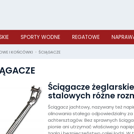
SKIE
SPORTY WODNE
REGATOWE
NAPRAWA
LOWE I KOŃCÓWKI
ŚCIĄGACZE
IĄGACZE
Ściągacze żeglarskie
stalowych różne roz
Ściągacz jachtowy, nazywany też napi
olinowania stałego odpowiedzialny za 
achtersztagów. Bez sprawnych ściąga
pionie ani utrzymać właściwego napięc
żagla i bezpieczeństwo całej łodzi. W 