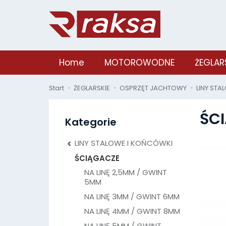
Home
MOTOROWODNE
ŻEGLAR
Start
ŻEGLARSKIE
OSPRZĘT JACHTOWY
LINY STA
ŚC
Kategorie
LINY STALOWE I KOŃCÓWKI
ŚCIĄGACZE
NA LINĘ 2,5MM / GWINT
5MM
NA LINĘ 3MM / GWINT 6MM
NA LINĘ 4MM / GWINT 8MM
NA LINĘ 5MM / GWINT