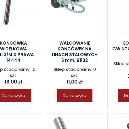
KOŃCÓWKA
WALCOWANIE
K
WIDEŁKOWA
KOŃCÓWEK NA
GWINT
L10/M10 PRAWA
LINACH STALOWYCH
14444
5 mm, 81102
Sklep s
p stacjonarny: 10
Sklep stacjonarny: 0
szt.
szt.
18,00 zł
11,00 zł
Do koszyka
Do koszyka
Do