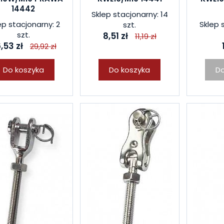
14442
Sklep stacjonarny: 14
ep stacjonarny: 2
Sklep 
szt.
szt.
8,51 zł
11,19 zł
,53 zł
29,92 zł
Do koszyka
Do koszyka
Do