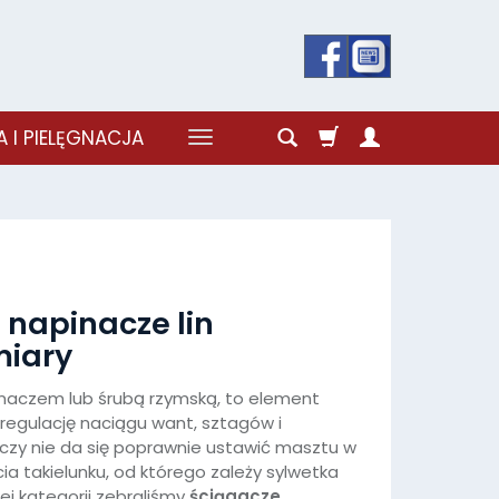
 I PIELĘGNACJA
 napinacze lin
miary
naczem lub śrubą rzymską, to element
regulację naciągu want, sztagów i
czy nie da się poprawnie ustawić masztu w
ia takielunku, od którego zależy sylwetka
tej kategorii zebraliśmy
ściągacze