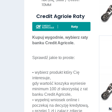
10MM
Credit Agriole Raty
Kupuj wygodnie, wybierz raty
banku Credit Agricole.
Sprawdź jakie to proste:
• wybierz produkt który Cię
interesuje,
gdy wartość koszyka wyniesie
minimum 100 zł skorzystaj z rat
banku Credit Agricole,
• wypełnij wniosek online i
poczekaj na decyzję kredytową,
N
• przelej 1 zł i załącz zdjęcie