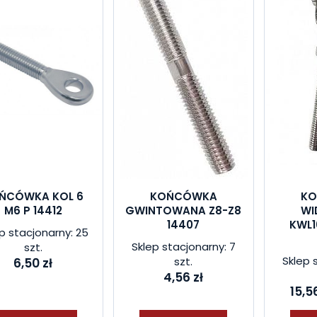
ŃCÓWKA KOL 6
KOŃCÓWKA
K
M6 P 14412
GWINTOWANA Z8-Z8
WI
14407
KWL1
p stacjonarny: 25
Sklep stacjonarny: 7
szt.
Sklep 
szt.
6,50 zł
4,56 zł
15,56