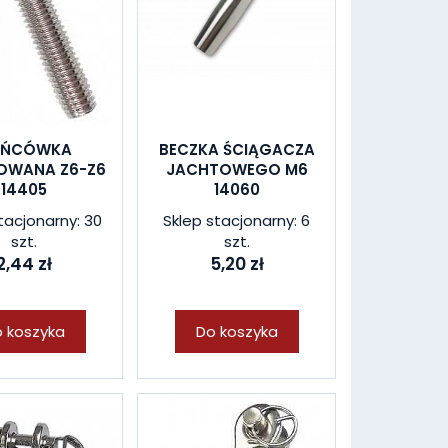
OŃCÓWKA
BECZKA ŚCIĄGACZA
OWANA Z6-Z6
JACHTOWEGO M6
14405
14060
tacjonarny: 30
Sklep stacjonarny: 6
szt.
szt.
2,44 zł
5,20 zł
 koszyka
Do koszyka