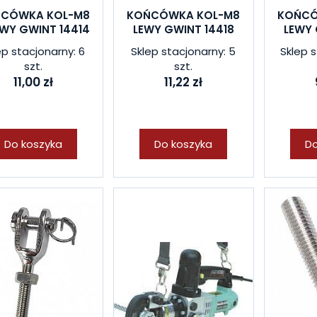
CÓWKA KOL-M8
KOŃCÓWKA KOL-M8
KOŃCÓ
WY GWINT 14414
LEWY GWINT 14418
LEWY 
ep stacjonarny: 6
Sklep stacjonarny: 5
Sklep s
szt.
szt.
11,00 zł
11,22 zł
Do koszyka
Do koszyka
Do