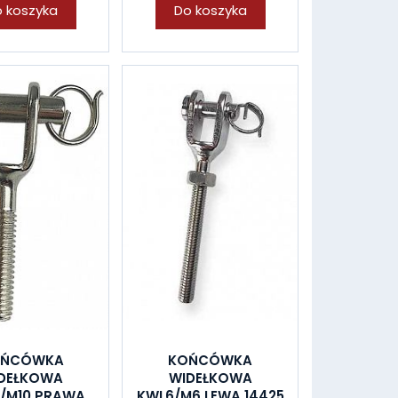
 koszyka
Do koszyka
OŃCÓWKA
KOŃCÓWKA
DEŁKOWA
WIDEŁKOWA
0/M10 PRAWA
KWL6/M6 LEWA 14425