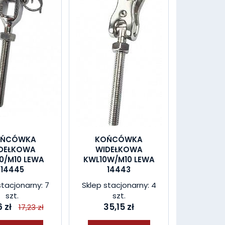
OŃCÓWKA
KOŃCÓWKA
DEŁKOWA
WIDEŁKOWA
0/M10 LEWA
KWL10W/M10 LEWA
14445
14443
stacjonarny: 7
Sklep stacjonarny: 4
szt.
szt.
 zł
35,15 zł
17,23 zł