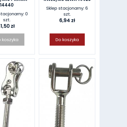
14440
Sklep stacjonarny: 6
stacjonarny: 0
szt.
szt.
6,94 zł
11,50 zł
 koszyka
Do koszyka