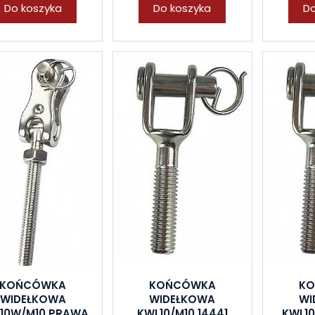
Do koszyka
Do koszyka
Do
KOŃCÓWKA
KOŃCÓWKA
K
WIDEŁKOWA
WIDEŁKOWA
WI
10W/M10 PRAWA
KWL10/M10 14441
KWL1