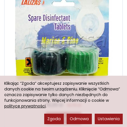
Klikając “Zgoda” akceptujesz zapisywanie wszystkich
danych cookie na twoim urządzeniu. Kliknięcie “Odmowa”
WKŁAD DO ODŚWIEŻACZA DO TOALET 73821
oznacza zapisywanie tylko danych niezbędnych do
Sklep stacjonarny: 9 szt.
funkcjonowania strony. Więcej informacji o cookie w
10,20 zł
12,70 zł
polityce prywatności
.
Do koszyka
Zgoda
Odmowa
Ustawienia