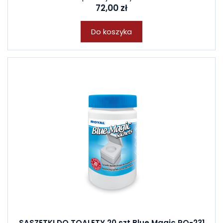
72,00 zł
Do koszyka
SASZETKI DO TOALETY 20 szt Blue Magic RO-231