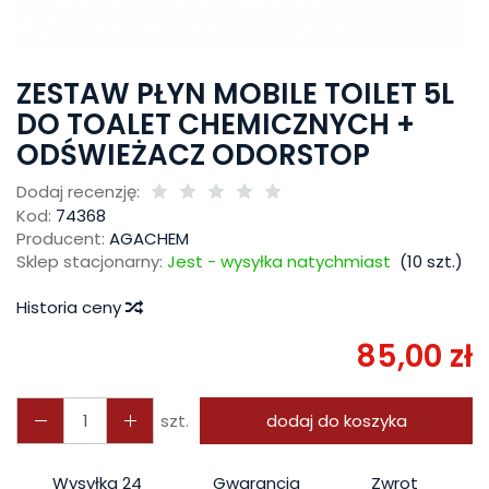
ZESTAW PŁYN MOBILE TOILET 5L
DO TOALET CHEMICZNYCH +
ODŚWIEŻACZ ODORSTOP
Dodaj recenzję:
Kod:
74368
Producent:
AGACHEM
Sklep stacjonarny:
Jest - wysyłka natychmiast
(
10
szt.)
Historia ceny
85,00 zł
szt.
dodaj do koszyka
Wysyłka 24
Gwarancja
Zwrot