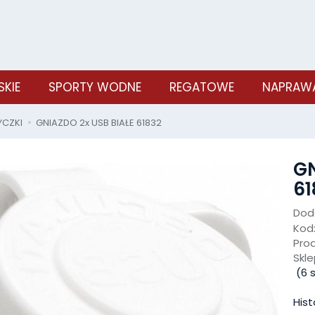
SKIE
SPORTY WODNE
REGATOWE
NAPRAWA
YCZKI
GNIAZDO 2x USB BIAŁE 61832
GN
61
Doda
Kod
Pro
Skle
(
6
s
Hist