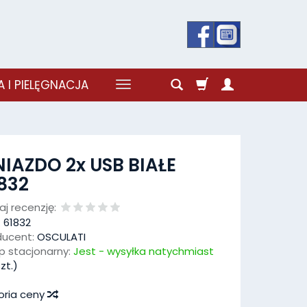
 I PIELĘGNACJA
IAZDO 2x USB BIAŁE
832
j recenzję:
:
61832
ducent:
OSCULATI
p stacjonarny:
Jest - wysyłka natychmiast
zt.)
oria ceny