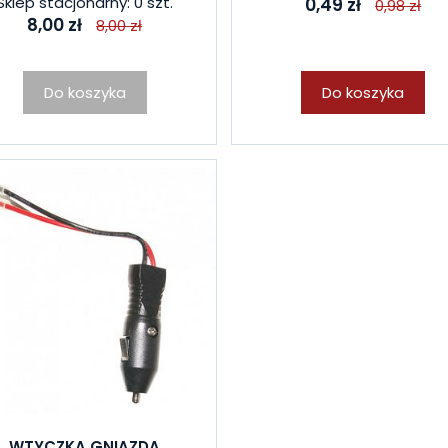
Sklep stacjonarny: 0 szt.
0,49 zł
0,98 zł
8,00 zł
8,00 zł
Do koszyka
Do koszyka
WTYCZKA GNIAZDA