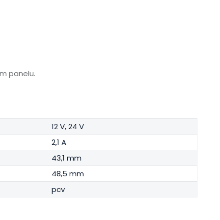
m panelu.
12 V, 24 V
2,1 A
43,1 mm
48,5 mm
pcv