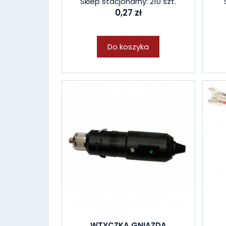
Sklep stacjonarny: 210 szt.
0,27 zł
Do koszyka
WTYCZKA GNIAZDA