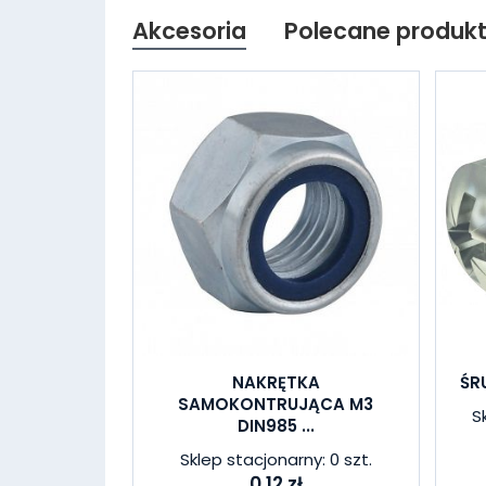
Akcesoria
Polecane produk
NAKRĘTKA
ŚR
SAMOKONTRUJĄCA M3
S
DIN985 ...
Sklep stacjonarny: 0 szt.
0,12 zł