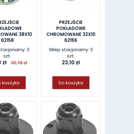
RZEJŚCIE
PRZEJŚCIE
KŁADOWE
POKŁADOWE
OWANE 38X10
CHROMOWANE 32X10
62158
62156
stacjonarny: 3
Sklep stacjonarny: 3
szt.
szt.
 zł
23,10 zł
30,78 zł
 koszyka
Do koszyka