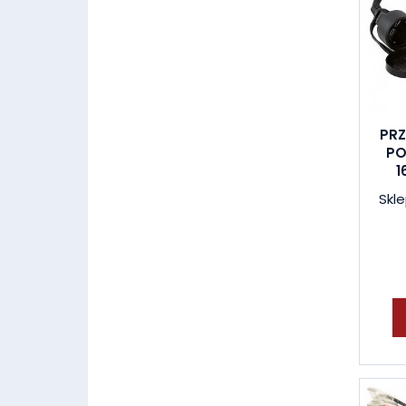
PRZ
PO
1
Skle