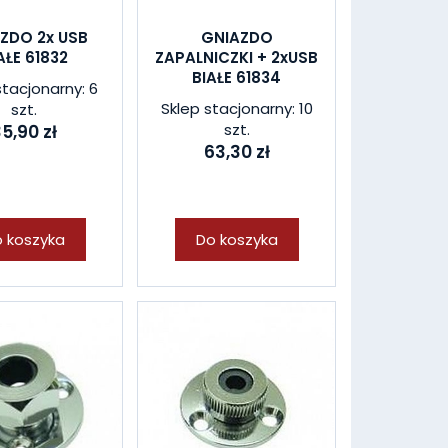
ZDO 2x USB
GNIAZDO
AŁE 61832
ZAPALNICZKI + 2xUSB
BIAŁE 61834
stacjonarny: 6
Sklep stacjonarny: 10
szt.
szt.
5,90 zł
63,30 zł
 koszyka
Do koszyka