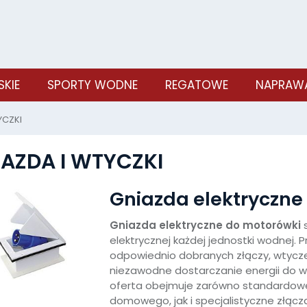
SKIE
SPORTY WODNE
REGATOWE
NAPRAWA
YCZKI
AZDA I WTYCZKI
Gniazda elektryczne
Gniazda elektryczne do motorówki
s
elektrycznej każdej jednostki wodnej.
odpowiednio dobranych złączy, wtyczek
niezawodne dostarczanie energii do w
oferta obejmuje zarówno standardowe
domowego, jak i specjalistyczne złąc