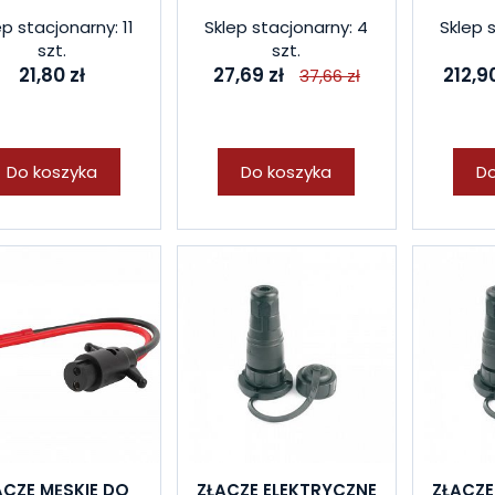
ep stacjonarny: 11
Sklep stacjonarny: 4
Sklep 
szt.
szt.
21,80 zł
27,69 zł
212,90
37,66 zł
Do koszyka
Do koszyka
Do
ĄCZE MĘSKIE DO
ZŁĄCZE ELEKTRYCZNE
ZŁĄCZE