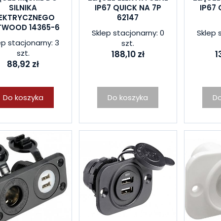
SILNIKA
IP67 QUICK NA 7P
IP67 
LEKTRYCZNEGO
62147
TWOOD 14365-6
Sklep stacjonarny: 0
Sklep 
ep stacjonarny: 3
szt.
szt.
188,10 zł
1
88,92 zł
Do koszyka
Do koszyka
Do