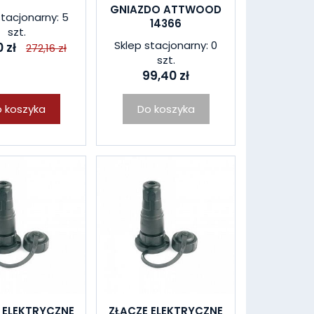
GNIAZDO ATTWOOD
stacjonarny: 5
14366
szt.
Sklep stacjonarny: 0
 zł
272,16 zł
szt.
99,40 zł
 koszyka
Do koszyka
 ELEKTRYCZNE
ZŁĄCZE ELEKTRYCZNE