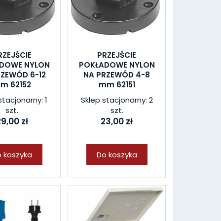
RZEJŚCIE
PRZEJŚCIE
DOWE NYLON
POKŁADOWE NYLON
RZEWÓD 6-12
NA PRZEWÓD 4-8
m 62152
mm 62151
stacjonarny: 1
Sklep stacjonarny: 2
szt.
szt.
9,00 zł
23,00 zł
 koszyka
Do koszyka