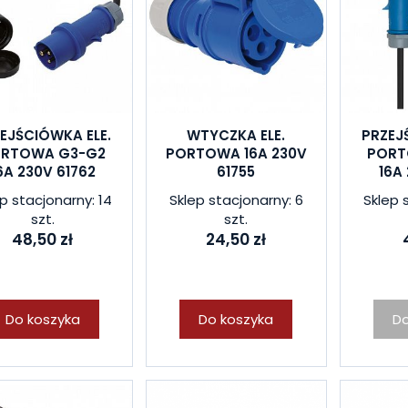
EJŚCIÓWKA ELE.
WTYCZKA ELE.
PRZEJ
RTOWA G3-G2
PORTOWA 16A 230V
PORT
6A 230V 61762
61755
16A
p stacjonarny: 14
Sklep stacjonarny: 6
Sklep 
szt.
szt.
48,50 zł
24,50 zł
Do koszyka
Do koszyka
Do