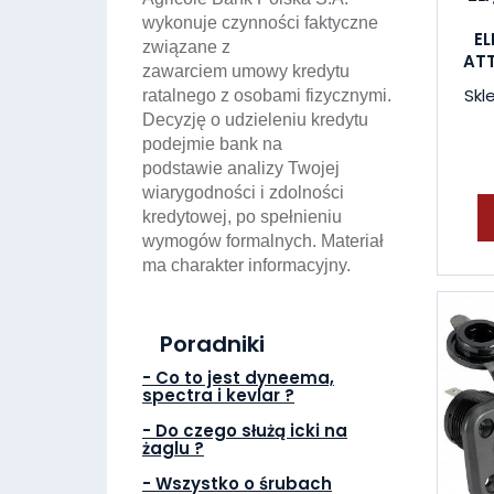
wykonuje czynności faktyczne
E
związane z
AT
zawarciem umowy kredytu
Skl
ratalnego z osobami fizycznymi.
Decyzję o udzieleniu kredytu
podejmie bank na
podstawie analizy Twojej
wiarygodności i zdolności
kredytowej, po spełnieniu
wymogów formalnych. Materiał
ma charakter informacyjny.
Poradniki
- Co to jest dyneema,
spectra i kevlar ?
- Do czego służą icki na
żaglu ?
- Wszystko o śrubach