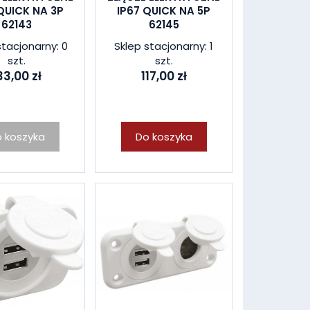
QUICK NA 3P
IP67 QUICK NA 5P
62143
62145
stacjonarny: 0
Sklep stacjonarny: 1
szt.
szt.
33,00 zł
117,00 zł
 koszyka
Do koszyka