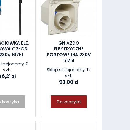
ŚCIÓWKA ELE.
GNIAZDO
OWA G2-G3
ELEKTRYCZNE
 230V 61761
PORTOWE 16A 230V
61751
stacjonarny: 0
Sklep stacjonarny: 12
szt.
szt.
46,21 zł
93,00 zł
 koszyka
Do koszyka