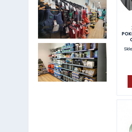
POK
Skl