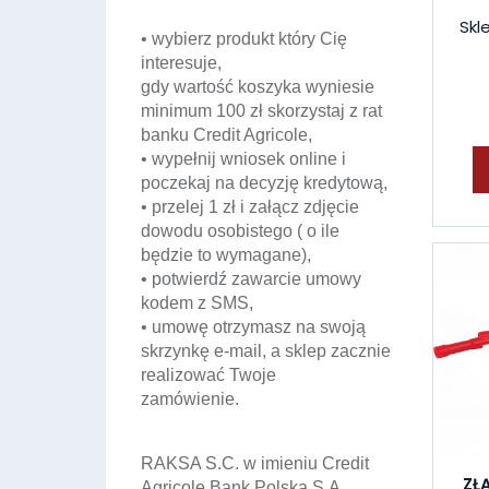
Skl
• wybierz produkt który Cię
interesuje,
gdy wartość koszyka wyniesie
minimum 100 zł skorzystaj z rat
banku Credit Agricole,
• wypełnij wniosek online i
poczekaj na decyzję kredytową,
• przelej 1 zł i załącz zdjęcie
dowodu osobistego ( o ile
będzie to wymagane),
• potwierdź zawarcie umowy
kodem z SMS,
• umowę otrzymasz na swoją
skrzynkę e-mail, a sklep zacznie
realizować Twoje
zamówienie.
RAKSA S.C. w imieniu Credit
ZŁ
Agricole Bank Polska S.A.