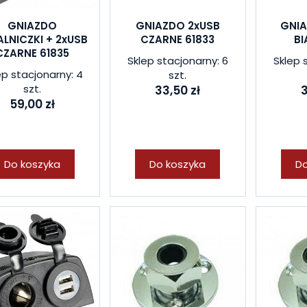
GNIAZDO
GNIAZDO 2xUSB
GNIA
LNICZKI + 2xUSB
CZARNE 61833
BI
CZARNE 61835
Sklep stacjonarny: 6
Sklep 
ep stacjonarny: 4
szt.
szt.
33,50 zł
3
59,00 zł
Do koszyka
Do koszyka
Do