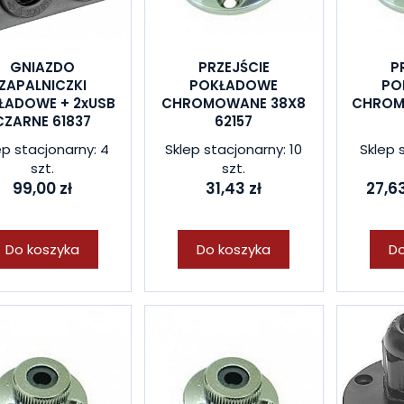
GNIAZDO
PRZEJŚCIE
P
ZAPALNICZKI
POKŁADOWE
PO
ŁADOWE + 2xUSB
CHROMOWANE 38X8
CHROM
CZARNE 61837
62157
ep stacjonarny: 4
Sklep stacjonarny: 10
Sklep 
szt.
szt.
99,00 zł
31,43 zł
27,63
Do koszyka
Do koszyka
Do