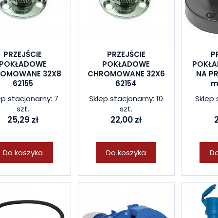
PRZEJŚCIE
PRZEJŚCIE
P
POKŁADOWE
POKŁADOWE
POKŁA
OMOWANE 32X8
CHROMOWANE 32X6
NA P
62155
62154
m
ep stacjonarny: 7
Sklep stacjonarny: 10
Sklep 
szt.
szt.
25,29 zł
22,00 zł
2
Do koszyka
Do koszyka
Do