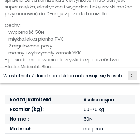
super miękka, elastyczna i wygodna. Linkę zrywki można
przymocować do D-ringu z przodu kamizelki.
Cechy:
- wyporność 50N
- miękka,lekka pianka PVC
- 2 regulowane pasy
- mocny i wytrzymały zamek YKK
- posiada mocowanie do zrywki bezpieczeństwa
- kolor Midnight Blue
- rozmiar M+
W ostatnich 7 dniach produktem interesuje się
5
osób.
Rodzaj kamizelki:
Asekuracyjna
Rozmiar (kg):
50-70 kg
Norma.:
50N
Materiał.:
neopren