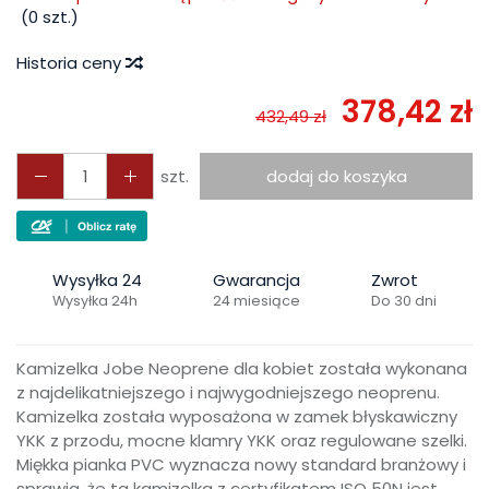
(
0
szt.)
Historia ceny
378,42 zł
432,49 zł
szt.
dodaj do koszyka
Wysyłka 24
Gwarancja
Zwrot
Wysyłka 24h
24 miesiące
Do 30 dni
Kamizelka Jobe Neoprene dla kobiet została wykonana
z najdelikatniejszego i najwygodniejszego neoprenu.
Kamizelka została wyposażona w zamek błyskawiczny
YKK z przodu, mocne klamry YKK oraz regulowane szelki.
Miękka pianka PVC wyznacza nowy standard branżowy i
sprawia, że ta kamizelka z certyfikatem ISO 50N jest