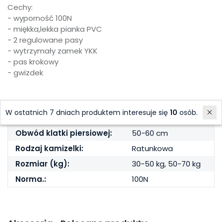
Cechy:
- wyporność 100N
- miękka,lekka pianka PVC
- 2 regulowane pasy
- wytrzymały zamek YKK
- pas krokowy
- gwizdek
Parametry
W ostatnich 7 dniach produktem interesuje się
10
osób.
Obwód klatki piersiowej:
50-60 cm
Rodzaj kamizelki:
Ratunkowa
Rozmiar (kg):
30-50 kg, 50-70 kg
Norma.:
100N