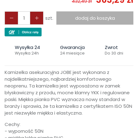
432,49 zł
szt.
dodaj do koszyka
Wysyłka 24
Gwarancja
Zwrot
Wysyłka 24h
24 miesiące
Do 30 dni
Kamizelka asekuracyjna JOBE jest wykonana z
najdelikatniejszego, najbardziej komfortowego
neoprenu. Ta kamizelka jest wyposażona w zamek
błyskawiczny z przodu, mocne klamry YKK i regulowane
paski. Miękka pianka PVC wyznacza nowy standard w
branży i sprawia, że ta kamizelka z certyfikatem ISO 50N
jest niezwykle miękka i elastyczna.
Cechy:
- wyporność 50N
- miękka,lekka pianka PVC