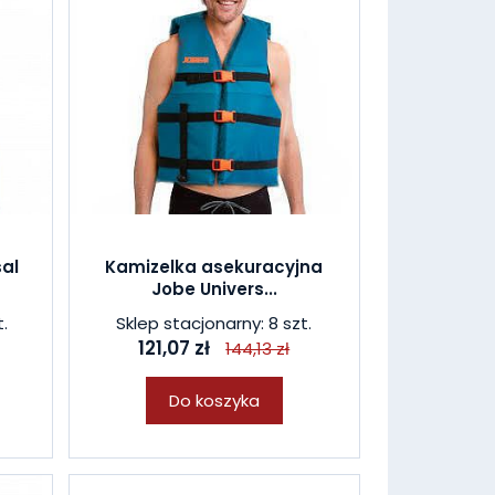
sal
Kamizelka asekuracyjna
Jobe Univers...
.
Sklep stacjonarny: 8 szt.
121,07 zł
144,13 zł
Do koszyka