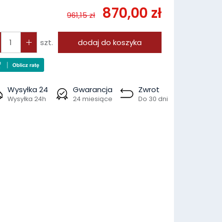
870,00 zł
961,15 zł
szt.
dodaj do koszyka
Wysyłka 24
Gwarancja
Zwrot
Wysyłka 24h
24 miesiące
Do 30 dni