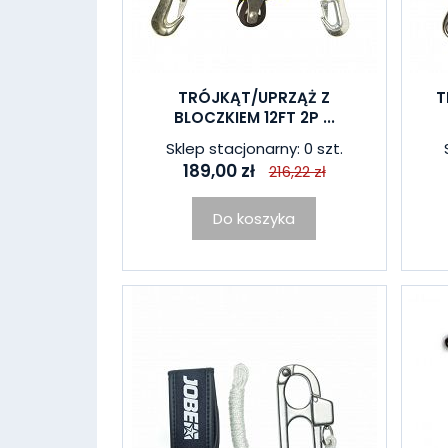
TRÓJKĄT/UPRZĄŻ Z
T
BLOCZKIEM 12FT 2P ...
Sklep stacjonarny: 0 szt.
189,00 zł
216,22 zł
Do koszyka