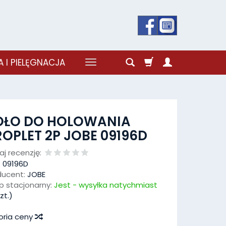
 I PIELĘGNACJA
OŁO DO HOLOWANIA
OPLET 2P JOBE 09196D
j recenzję:
:
09196D
ducent:
JOBE
p stacjonarny:
Jest - wysyłka natychmiast
zt.)
oria ceny