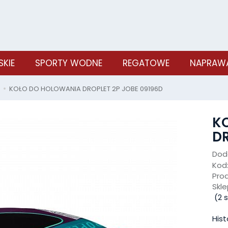
SKIE
SPORTY WODNE
REGATOWE
NAPRAWA
KOŁO DO HOLOWANIA DROPLET 2P JOBE 09196D
K
DR
Doda
Kod
Pro
Skle
(
2
s
Hist