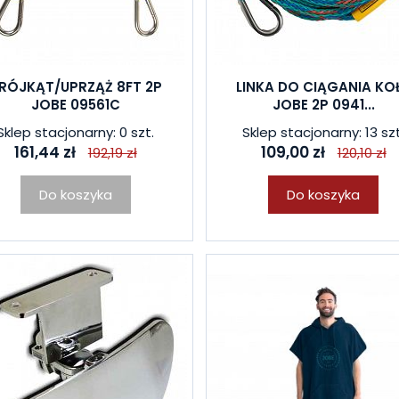
RÓJKĄT/UPRZĄŻ 8FT 2P
LINKA DO CIĄGANIA KO
JOBE 09561C
JOBE 2P 0941...
Sklep stacjonarny: 0 szt.
Sklep stacjonarny: 13 szt
161,44 zł
109,00 zł
192,19 zł
120,10 zł
Do koszyka
Do koszyka