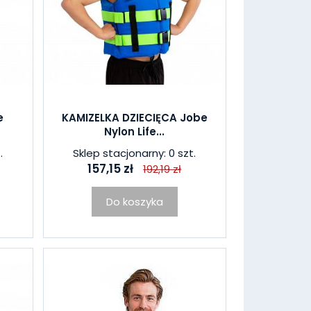
e
KAMIZELKA DZIECIĘCA Jobe
Nylon Life...
.
Sklep stacjonarny: 0 szt.
157,15 zł
192,19 zł
Do koszyka