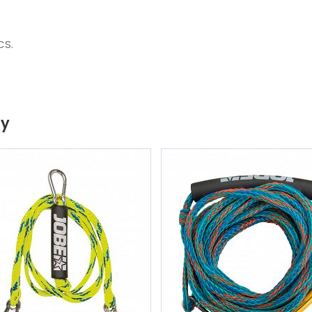
CS.
ty