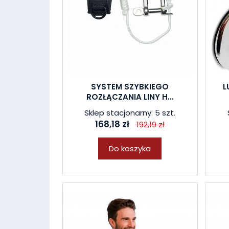
SYSTEM SZYBKIEGO
L
ROZŁĄCZANIA LINY H...
Sklep stacjonarny: 5 szt.
168,18 zł
192,19 zł
Do koszyka