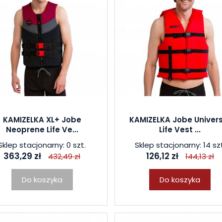
KAMIZELKA XL+ Jobe
KAMIZELKA Jobe Univer
Neoprene Life Ve...
Life Vest ...
Sklep stacjonarny: 0 szt.
Sklep stacjonarny: 14 szt
363,29 zł
126,12 zł
432,49 zł
144,13 zł
Do koszyka
Do koszyka