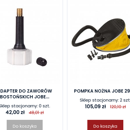
ADAPTER DO ZAWORÓW
POMPKA NOŻNA JOBE 29
BOSTOŃSKICH JOBE...
Sklep stacjonarny: 2 szt
Sklep stacjonarny: 0 szt.
105,09 zł
120,10 zł
42,00 zł
48,01 zł
Do koszyka
Do koszyka