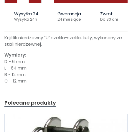
Wysyłka 24
Gwarancja
Zwrot
Wysyłka 24h
24 miesiące
Do 30 dni
Krętlik nierdzewny "U" szekla-szekla, kuty, wykonany ze
stali nierdzewnej.
Wymiary:
D - 6 mm
L - 64 mm
B - 12 mm
C - 12 mm
Polecane produkty