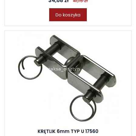
34,68 zł
41,15 zł
Do koszyka
KRĘTLIK 6mm TYP U 17560