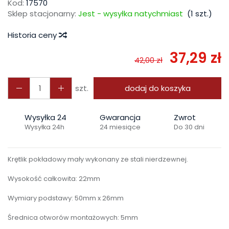
Kod:
17570
Sklep stacjonarny:
Jest - wysyłka natychmiast
(
1
szt.)
Historia ceny
37,29 zł
42,00 zł
szt.
dodaj do koszyka
Wysyłka 24
Gwarancja
Zwrot
Wysyłka 24h
24 miesiące
Do 30 dni
Krętlik pokładowy mały wykonany ze stali nierdzewnej.
Wysokość całkowita: 22mm
Wymiary podstawy: 50mm x 26mm
Średnica otworów montażowych: 5mm