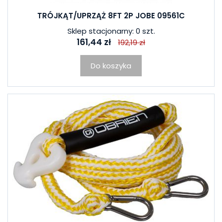
TRÓJKĄT/UPRZĄŻ 8FT 2P JOBE 09561C
Sklep stacjonarny: 0 szt.
161,44 zł
192,19 zł
Do koszyka