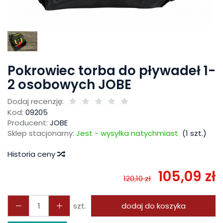
Pokrowiec torba do pływadeł 1-
2 osobowych JOBE
Dodaj recenzję:
Kod:
09205
Producent:
JOBE
Sklep stacjonarny:
Jest - wysyłka natychmiast
(
1
szt.)
Historia ceny
105,09 zł
120,10 zł
szt.
dodaj do koszyka