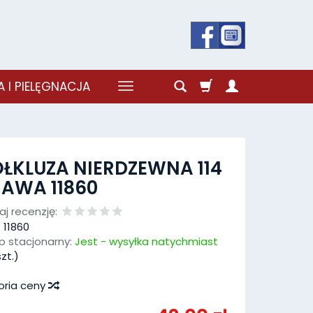
 I PIELĘGNACJA
ŁKLUZA NIERDZEWNA 114
AWA 11860
j recenzję:
:
11860
p stacjonarny:
Jest - wysyłka natychmiast
zt.)
oria ceny