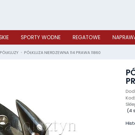
SKIE
SPORTY WODNE
REGATOWE
NAPRAWA
PÓŁKLUZY
PÓŁKLUZA NIERDZEWNA 114 PRAWA 11860
PÓ
PR
Doda
Kod
Skle
(
4
s
Hist