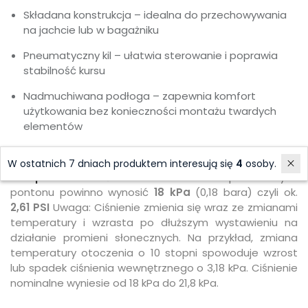
Składana konstrukcja – idealna do przechowywania
na jachcie lub w bagażniku
Pneumatyczny kil – ułatwia sterowanie i poprawia
stabilność kursu
Nadmuchiwana podłoga – zapewnia komfort
użytkowania bez konieczności montażu twardych
elementów
W ostatnich 7 dniach produktem interesują się
4
osoby.
Pompowanie:
Ciśnienie w komorach powietrznych
pontonu powinno wynosić
18 kPa
(0,18 bara) czyli ok.
2,61 PSI
Uwaga: Ciśnienie zmienia się wraz ze zmianami
temperatury i wzrasta po dłuższym wystawieniu na
działanie promieni słonecznych. Na przykład, zmiana
temperatury otoczenia o 10 stopni spowoduje wzrost
lub spadek ciśnienia wewnętrznego o 3,18 kPa. Ciśnienie
nominalne wyniesie od 18 kPa do 21,8 kPa.