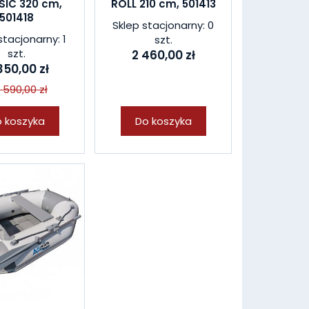
SIC 320 cm,
ROLL 210 cm, 501413
501418
Sklep stacjonarny: 0
stacjonarny: 1
szt.
szt.
2 460,00 zł
350,00 zł
 590,00 zł
 koszyka
Do koszyka