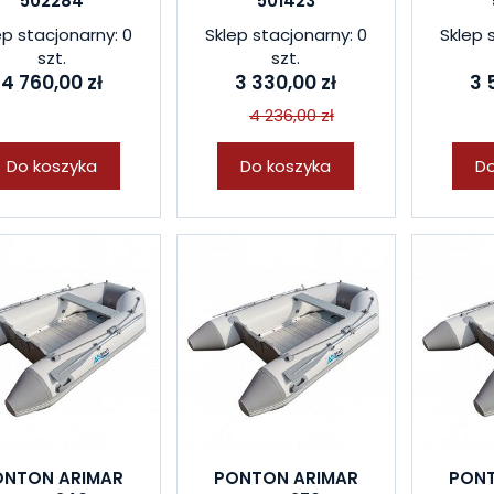
502284
501423
ep stacjonarny: 0
Sklep stacjonarny: 0
Sklep 
szt.
szt.
4 760,00 zł
3 330,00 zł
3 
4 236,00 zł
Do koszyka
Do koszyka
Do
ONTON ARIMAR
PONTON ARIMAR
PONT