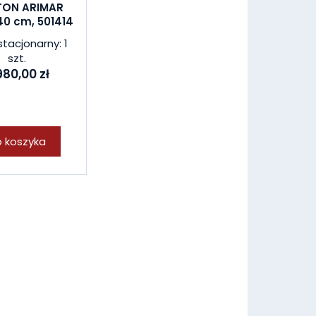
ON ARIMAR
40 cm, 501414
stacjonarny: 1
szt.
980,00 zł
 koszyka