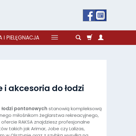
 I PIELĘGNACJA
 akcesoria do łodzi
 łodzi pontonowych
stanowią kompleksową
ego miłośnikom żeglarstwa rekreacyjnego,
ofercie RAKSA znajdziesz profesjonalne
takich jak Arimar, Jobe czy Lalizas,
ym w Olsztynie oraz z szybką wysyłką na