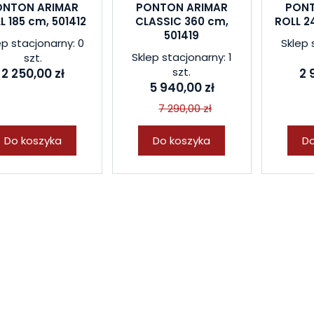
ONTON ARIMAR
PONTON ARIMAR
PONT
L 185 cm, 501412
CLASSIC 360 cm,
ROLL 2
501419
ep stacjonarny: 0
Sklep 
Sklep stacjonarny: 1
szt.
szt.
2 250,00 zł
2 
5 940,00 zł
7 290,00 zł
Do koszyka
Do koszyka
Do