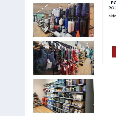
P
ROL
Skl