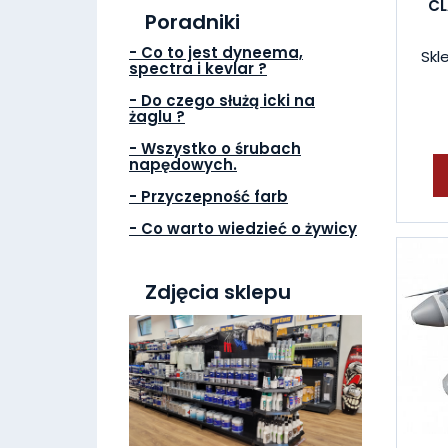
CL
Poradniki
- Co to jest dyneema,
Skl
spectra i kevlar ?
- Do czego służą icki na
żaglu ?
- Wszystko o śrubach
napędowych.
- Przyczepność farb
- Co warto wiedzieć o żywicy
Zdjęcia sklepu