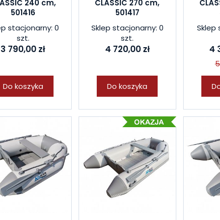
ASSIC 240 cm,
CLASSIC 270 cm,
CLAS
501416
501417
ep stacjonarny: 0
Sklep stacjonarny: 0
Sklep 
szt.
szt.
3 790,00 zł
4 720,00 zł
4 
5
Do koszyka
Do koszyka
Do