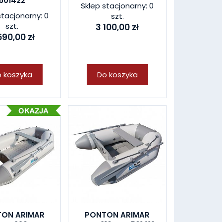
501422
Sklep stacjonarny: 0
stacjonarny: 0
szt.
szt.
3 100,00 zł
590,00 zł
 koszyka
Do koszyka
ON ARIMAR
PONTON ARIMAR