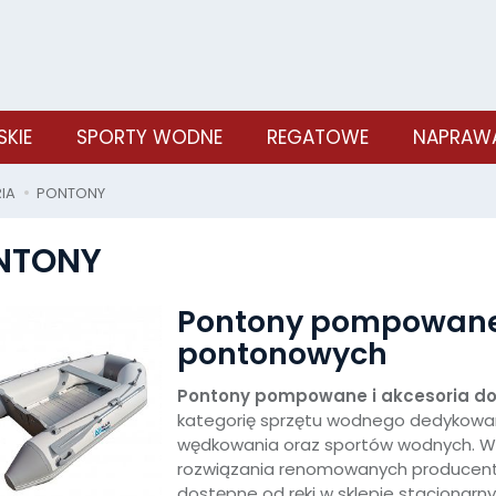
SKIE
SPORTY WODNE
REGATOWE
NAPRAWA
IA
PONTONY
NTONY
Pontony pompowane i
pontonowych
Pontony pompowane i akcesoria do
kategorię sprzętu wodnego dedykowan
wędkowania oraz sportów wodnych. W 
rozwiązania renomowanych producentów 
dostępne od ręki w sklepie stacjonarn