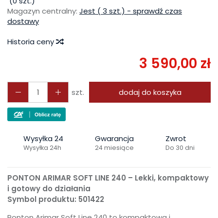
(
0
szt.)
Magazyn centralny:
Jest ( 3 szt.) - sprawdź czas
dostawy
Historia ceny
3 590,00 zł
szt.
dodaj do koszyka
Wysyłka 24
Gwarancja
Zwrot
Wysyłka 24h
24 miesiące
Do 30 dni
PONTON ARIMAR SOFT LINE 240 – Lekki, kompaktowy
i gotowy do działania
Symbol produktu: 501422
Ponton Arimar Soft Line 240 to kompaktowa i