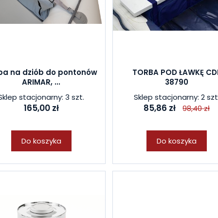
ba na dziób do pontonów
TORBA POD ŁAWKĘ CDI
ARIMAR, ...
38790
Sklep stacjonarny: 3 szt.
Sklep stacjonarny: 2 szt
165,00 zł
85,86 zł
98,40 zł
Do koszyka
Do koszyka