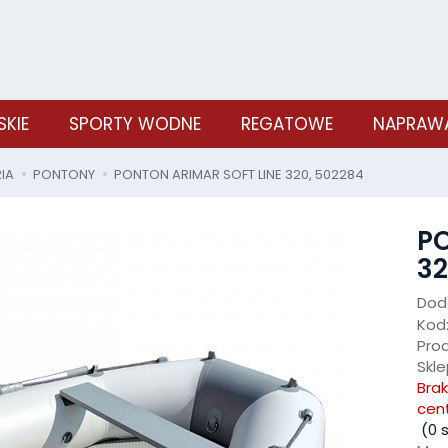
SKIE
SPORTY WODNE
REGATOWE
NAPRAWA
IA
PONTONY
PONTON ARIMAR SOFT LINE 320, 502284
PO
32
Doda
Kod
Pro
Skle
Bra
cen
(
0
s