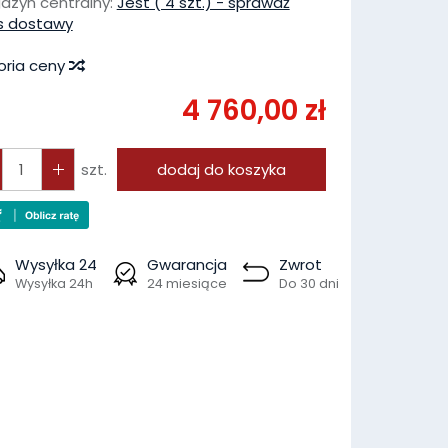
azyn centralny:
Jest ( 4 szt.) - sprawdź
s dostawy
oria ceny
4 760,00 zł
szt.
dodaj do koszyka
Wysyłka 24
Gwarancja
Zwrot
Wysyłka 24h
24 miesiące
Do 30 dni