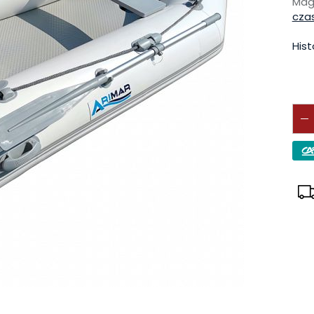
Mag
cza
Hist