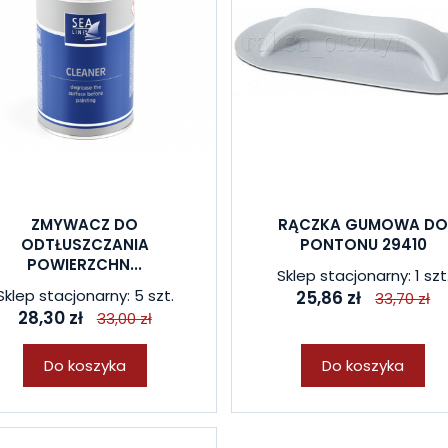
ZMYWACZ DO
RĄCZKA GUMOWA D
ODTŁUSZCZANIA
PONTONU 29410
POWIERZCHN...
Sklep stacjonarny: 1 szt
Sklep stacjonarny: 5 szt.
25,86 zł
33,70 zł
28,30 zł
33,00 zł
Do koszyka
Do koszyka