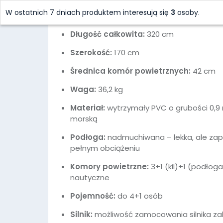
stabilność i łatwość manewrowania nawet 
W ostatnich 7 dniach produktem interesują się
3
osoby.
Cechy produktu:
Długość całkowita:
320 cm
Szerokość:
170 cm
Średnica komór powietrznych:
42 cm
Waga:
36,2 kg
Materiał:
wytrzymały PVC o grubości 0,9 m
morską
Podłoga:
nadmuchiwana – lekka, ale zap
pełnym obciążeniu
Komory powietrzne:
3+1 (kil)+1 (podłog
nautyczne
Pojemność:
do 4+1 osób
Silnik:
możliwość zamocowania silnika za