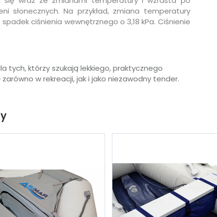
nia się wraz ze zmianami temperatury i wzrasta po
eni słonecznych. Na przykład, zmiana temperatury
 spadek ciśnienia wewnętrznego o 3,18 kPa. Ciśnienie
a tych, którzy szukają lekkiego, praktycznego
ę zarówno w rekreacji, jak i jako niezawodny tender.
ty