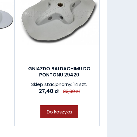
O
GNIAZDO BALDACHIMU DO
PONTONU 29420
.
Sklep stacjonarny: 14 szt.
27,40 zł
33,90 zł
Do koszyka