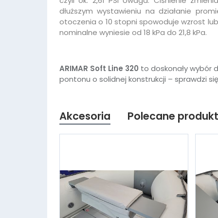
czyli ok. 2,61 PSI Uwaga: Ciśnienie zmie
dłuższym wystawieniu na działanie promi
otoczenia o 10 stopni spowoduje wzrost lub
nominalne wyniesie od 18 kPa do 21,8 kPa.
ARIMAR Soft Line 320
to doskonały wybór dl
pontonu o solidnej konstrukcji – sprawdzi si
Akcesoria
Polecane produk