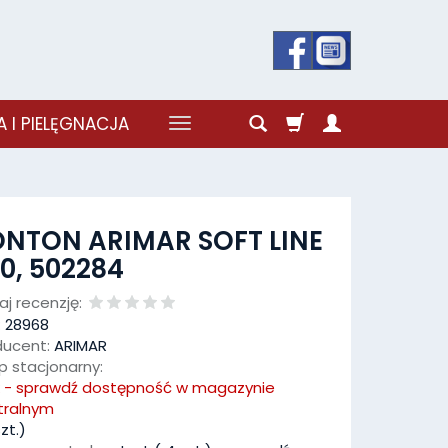
 I PIELĘGNACJA
NTON ARIMAR SOFT LINE
0, 502284
j recenzję:
:
28968
ducent:
ARIMAR
p stacjonarny:
k - sprawdź dostępność w magazynie
tralnym
zt.)