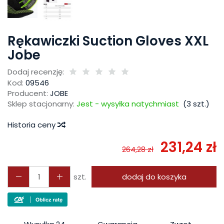
Rękawiczki Suction Gloves XXL
Jobe
Dodaj recenzję:
Kod:
09546
Producent:
JOBE
Sklep stacjonarny:
Jest - wysyłka natychmiast
(
3
szt.)
Historia ceny
231,24 zł
264,28 zł
szt.
dodaj do koszyka