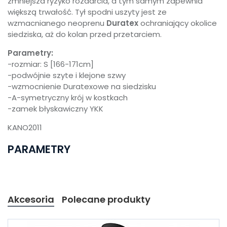
zmniejsza ryzyko rozdarcia, a tym samym zapewnia
większą trwałość. Tył spodni uszyty jest ze
wzmacnianego neoprenu
Duratex
ochraniający okolice
siedziska, aż do kolan przed przetarciem.
Parametry:
-rozmiar: S [166-171cm]
-podwójnie szyte i klejone szwy
-wzmocnienie Duratexowe na siedzisku
-A-symetryczny krój w kostkach
-zamek błyskawiczny YKK
KANO2011
PARAMETRY
Akcesoria
Polecane produkty