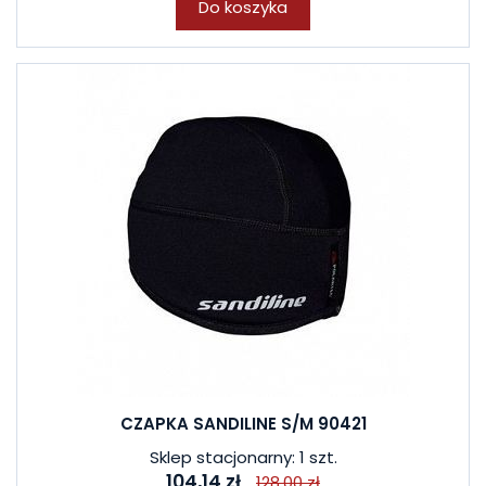
Do koszyka
CZAPKA SANDILINE S/M 90421
Sklep stacjonarny: 1 szt.
104,14 zł
128,00 zł