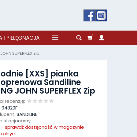
 I PIELĘGNACJA
 JOHN SUPERFLEX Zip
odnie [XXS] pianka
oprenowa Sandiline
NG JOHN SUPERFLEX Zip
j recenzję:
:
94820F
ducent:
SANDILINE
p stacjonarny:
k - sprawdź dostępność w magazynie
tralnym