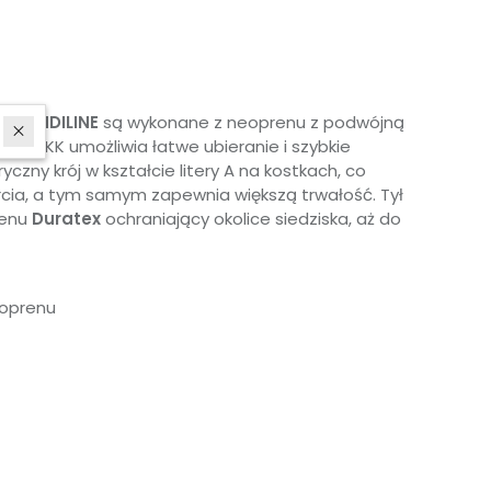
ip SANDILINE
są wykonane z neoprenu z podwójną
ny YKK umożliwia łatwe ubieranie i szybkie
zny krój w kształcie litery A na kostkach, co
arcia, a tym samym zapewnia większą trwałość. Tył
renu
Duratex
ochraniający okolice siedziska, aż do
eoprenu