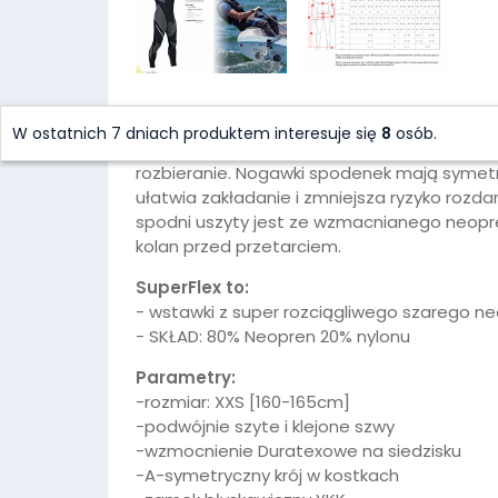
Spodenki piankowe
Long John Superflex Z
W ostatnich 7 dniach produktem interesuje się
8
osób.
wyściółką o grubości 3mm. Zamek błyskawicz
rozbieranie. Nogawki spodenek mają symetryc
ułatwia zakładanie i zmniejsza ryzyko rozd
spodni uszyty jest ze wzmacnianego neop
kolan przed przetarciem.
SuperFlex to:
- wstawki z super rozciągliwego szarego n
- SKŁAD: 80% Neopren 20% nylonu
Parametry:
-rozmiar: XXS [160-165cm]
-podwójnie szyte i klejone szwy
-wzmocnienie Duratexowe na siedzisku
-A-symetryczny krój w kostkach