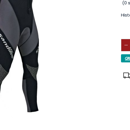
(
0
s
Hist