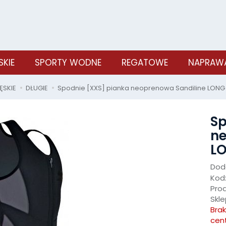
SKIE
SPORTY WODNE
REGATOWE
NAPRAWA
ĘSKIE
DŁUGIE
Spodnie [XXS] pianka neoprenowa Sandiline LONG
Sp
ne
LO
Doda
Kod
Pro
Skle
Bra
cen