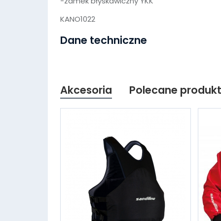
-zamek błyskawiczny YKK
KANO1022
Dane techniczne
Akcesoria
Polecane produk