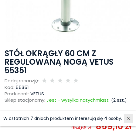
STÓŁ OKRĄGŁY 60 CM Z
REGULOWANĄ NOGĄ VETUS
55351
Dodaj recenzję:
Kod:
55351
Producent:
VETUS
Sklep stacjonarny:
Jest - wysyłka natychmiast
(
2
szt.)
Historia ceny
W ostatnich 7 dniach produktem interesują się
4
osoby.
859,10 zł
954,66 zł