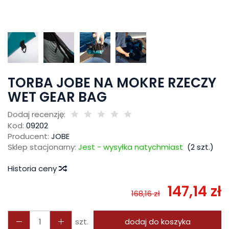
TORBA JOBE NA MOKRE RZECZY
WET GEAR BAG
Dodaj recenzję:
Kod:
09202
Producent:
JOBE
Sklep stacjonarny:
Jest - wysyłka natychmiast
(
2
szt.)
Historia ceny
147,14 zł
168,16 zł
szt.
dodaj do koszyka